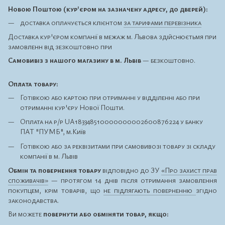
Новою Поштою (кур'єром на зазначену адресу, до дверей):
доставка оплачується клієнтом
за тарифами перевізника
Доставка кур'єром компанії в межаж м. Львова здійснюєтьмя при
замовленн від зезкоштовно при
Самовивіз з нашого магазину в м. Львів
— безкоштовно.
Оплата товару:
Готівкою або картою при отриманні у відділенні або при
отриманні кур'єру Нової Пошти.
Оплата на р/р UA183348510000000002600876224 у банку
ПАТ "ПУМБ", м.Київ
Готівкою або за реквізитами при самовивозі товару зі складу
компанії в м. Львів
Обмін та повернення товару
відповідно до ЗУ
«Про захист прав
споживачів»
— протягом 14 днів після отримання замовлення
покупцем, крім товарів, що
не підлягають поверненню
згідно
законодавства.
Ви можете
повернути або обміняти товар, якщо: