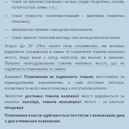
товар не використовували і не має слідів: подряпин, сколів,
потертостей, плям і т.п .;
товар повністю укомплектований і збережена фабрична
упаковка;
збережені всі ярлики і заводське маркування;
товар зберігає товарний вигляд і свої функції використання.
Згідно до ЗУ
«Про захист прав споживачів»
, ми можемо
відмовити споживачеві в обміні та поверненні товарів належної
якості, якщо вони є серед категорій, які вказані в чинному
Переліку непродовольчих товарів належної якості, що не
підлягають поверненню та обміну
.
Важливо!
Поверненню не підлягають товари
, виготовлені за
індивідуальним замовленням, а саме логовані тапочки,
косметика та аксесуари в упаковці з логотипом клієнта.
Зворотня
доставка товарів належної
якості відбувається за
рахунок
покупця, товарів неналежної
якості - за рахунок
продавця
.
Повернення коштів здійснюється протягом 5 банківських днів
з дня отримання повернення.