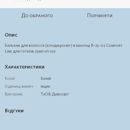
До обраного
Порівняти
Опис
Бальзам для волосся (кондиціонер) в баночці В-25-02 Comfort
Line для готелів 25мл уп.150
Характеристики
Колір
Білий
Одиниці виміру
ящик
Виробник
ТзОВ Дивосвіт
Відгуки