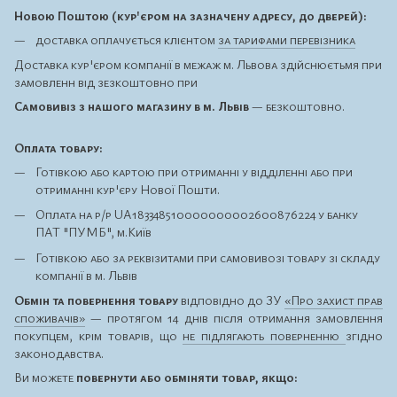
Новою Поштою (кур'єром на зазначену адресу, до дверей):
доставка оплачується клієнтом
за тарифами перевізника
Доставка кур'єром компанії в межаж м. Львова здійснюєтьмя при
замовленн від зезкоштовно при
Самовивіз з нашого магазину в м. Львів
— безкоштовно.
Оплата товару:
Готівкою або картою при отриманні у відділенні або при
отриманні кур'єру Нової Пошти.
Оплата на р/р UA183348510000000002600876224 у банку
ПАТ "ПУМБ", м.Київ
Готівкою або за реквізитами при самовивозі товару зі складу
компанії в м. Львів
Обмін та повернення товару
відповідно до ЗУ
«Про захист прав
споживачів»
— протягом 14 днів після отримання замовлення
покупцем, крім товарів, що
не підлягають поверненню
згідно
законодавства.
Ви можете
повернути або обміняти товар, якщо: