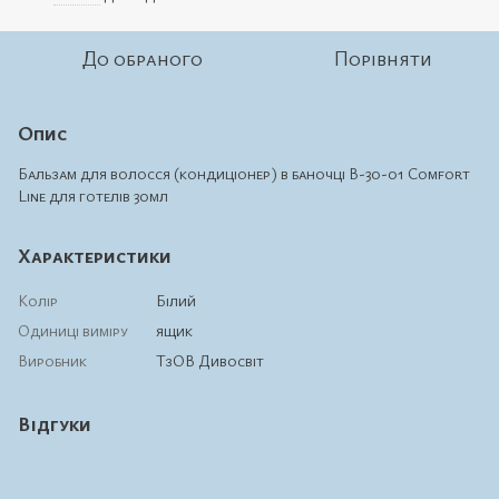
До обраного
Порівняти
Опис
Бальзам для волосся (кондиціонер) в баночці В-30-01 Comfort
Line для готелів 30мл
Характеристики
Колір
Білий
Одиниці виміру
ящик
Виробник
ТзОВ Дивосвіт
Відгуки