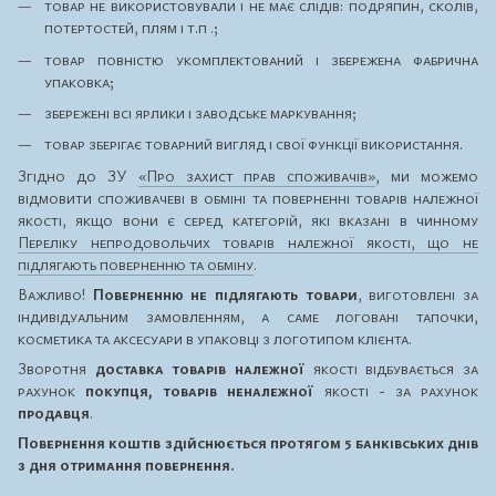
товар не використовували і не має слідів: подряпин, сколів,
потертостей, плям і т.п .;
товар повністю укомплектований і збережена фабрична
упаковка;
збережені всі ярлики і заводське маркування;
товар зберігає товарний вигляд і свої функції використання.
Згідно до ЗУ
«Про захист прав споживачів»
, ми можемо
відмовити споживачеві в обміні та поверненні товарів належної
якості, якщо вони є серед категорій, які вказані в чинному
Переліку непродовольчих товарів належної якості, що не
підлягають поверненню та обміну
.
Важливо!
Поверненню не підлягають товари
, виготовлені за
індивідуальним замовленням, а саме логовані тапочки,
косметика та аксесуари в упаковці з логотипом клієнта.
Зворотня
доставка товарів належної
якості відбувається за
рахунок
покупця, товарів неналежної
якості - за рахунок
продавця
.
Повернення коштів здійснюється протягом 5 банківських днів
з дня отримання повернення.