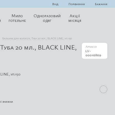
Порівняння
Вхід
Бажання
Мило
Одноразовий
Акції
и
готельне
одяг
місяця
Бальзам для волосся, Туба 20 мл., BLACK LINE, уп.150
Туба 20 мл., BLACK LINE,
Артикул
LV-
00016869
LINE, уп.150
ї знижки