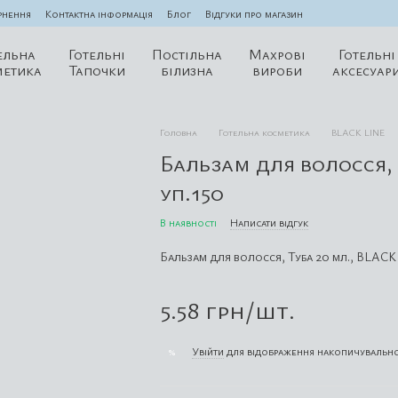
рнення
Контактна інформація
Блог
Відгуки про магазин
ельна
Готельні
Постільна
Махрові
Готельні
метика
Тапочки
білизна
вироби
аксесуар
Головна
Готельна косметика
BLACK LINE
Бальзам для волосся, 
уп.150
В наявності
Написати відгук
Бальзам для волосся, Туба 20 мл., BLACK 
5.58 грн/шт.
Увійти
для відображення накопичувально
%