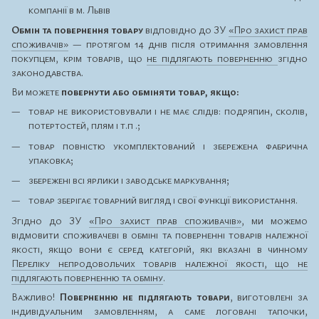
компанії в м. Львів
Обмін та повернення товару
відповідно до ЗУ
«Про захист прав
споживачів»
— протягом 14 днів після отримання замовлення
покупцем, крім товарів, що
не підлягають поверненню
згідно
законодавства.
Ви можете
повернути або обміняти товар, якщо:
товар не використовували і не має слідів: подряпин, сколів,
потертостей, плям і т.п .;
товар повністю укомплектований і збережена фабрична
упаковка;
збережені всі ярлики і заводське маркування;
товар зберігає товарний вигляд і свої функції використання.
Згідно до ЗУ
«Про захист прав споживачів»
, ми можемо
відмовити споживачеві в обміні та поверненні товарів належної
якості, якщо вони є серед категорій, які вказані в чинному
Переліку непродовольчих товарів належної якості, що не
підлягають поверненню та обміну
.
Важливо!
Поверненню не підлягають товари
, виготовлені за
індивідуальним замовленням, а саме логовані тапочки,