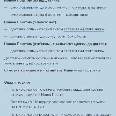
Новою Поштою (на відділення):
сума замовлення до 6 000 грн —
за тарифами перевізника
сума замовлення від 6 000 грн — безкоштовно
Новою Поштою (у поштомат):
доставка оплачується клієнтом
за тарифами перевізника
максимальна вага до 20 кг, розмір 60/30/40 см
Новою Поштою (кур'єром на зазначену адресу, до дверей):
доставка оплачується клієнтом
за тарифами перевізника
Доставка кур'єром компанії в межаж м. Львова здійснюєтьмя при
замовленн від зезкоштовно при
Самовивіз з нашого магазину в м. Львів
— безкоштовно.
Оплата товару:
Готівкою або картою при отриманні у відділенні або при
отриманні кур'єру Нової Пошти.
Оплата на р/р UA183348510000000002600876224 у банку
ПАТ "ПУМБ", м.Київ
Готівкою або за реквізитами при самовивозі товару зі складу