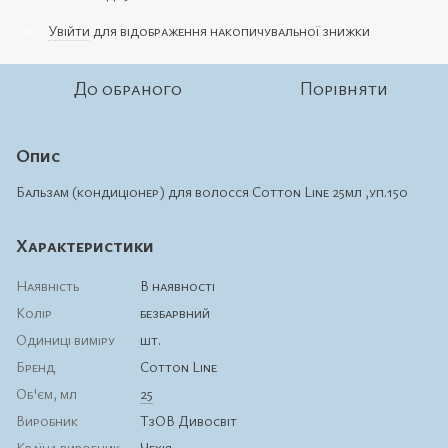
Увійти
для відображення накопичувальної знижки
%
До обраного
Порівняти
Опис
Бальзам (кондиціонер) для волосся Cotton Line 25мл ,уп.150
Характеристики
Наявність
В наявності
Колір
безбарвний
Одиниці виміру
шт.
Бренд
Cotton Line
Об'єм, мл
25
Виробник
ТзОВ Дивосвіт
Країна виробник
Чехія