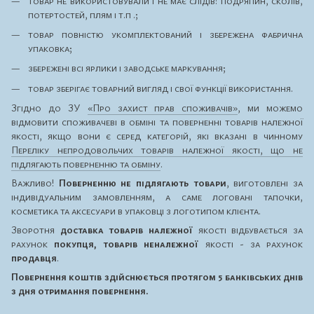
товар не використовували і не має слідів: подряпин, сколів,
потертостей, плям і т.п .;
товар повністю укомплектований і збережена фабрична
упаковка;
збережені всі ярлики і заводське маркування;
товар зберігає товарний вигляд і свої функції використання.
Згідно до ЗУ
«Про захист прав споживачів»
, ми можемо
відмовити споживачеві в обміні та поверненні товарів належної
якості, якщо вони є серед категорій, які вказані в чинному
Переліку непродовольчих товарів належної якості, що не
підлягають поверненню та обміну
.
Важливо!
Поверненню не підлягають товари
, виготовлені за
індивідуальним замовленням, а саме логовані тапочки,
косметика та аксесуари в упаковці з логотипом клієнта.
Зворотня
доставка товарів належної
якості відбувається за
рахунок
покупця, товарів неналежної
якості - за рахунок
продавця
.
Повернення коштів здійснюється протягом 5 банківських днів
з дня отримання повернення.