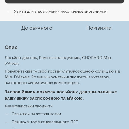
Увійти
для відображення накопичувальної знижки
%
До обраного
Порівняти
Опис
Лосьйон для тіла, Pump dispenser 360 мл., CHOPARD Miel
d'Arabie
Побалуйте себе та своїх гостей ультрарозкішною колекцією від
Miel D'Arabie. Розкішні косметичні продукти з чуттєвою,
натхненною ароматичною композицією.
Заспокійлива формула лосьйону для тіла залишає
вашу шкіру заспокоєною та м'якою.
Характеристики продукту:
Освіжаючі та чуттєві нотки
Пляшка зі 100% рециклованого ПЕТ