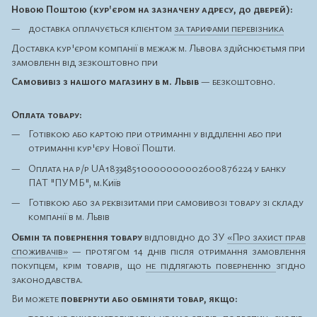
Новою Поштою (кур'єром на зазначену адресу, до дверей):
доставка оплачується клієнтом
за тарифами перевізника
Доставка кур'єром компанії в межаж м. Львова здійснюєтьмя при
замовленн від зезкоштовно при
Самовивіз з нашого магазину в м. Львів
— безкоштовно.
Оплата товару:
Готівкою або картою при отриманні у відділенні або при
отриманні кур'єру Нової Пошти.
Оплата на р/р UA183348510000000002600876224 у банку
ПАТ "ПУМБ", м.Київ
Готівкою або за реквізитами при самовивозі товару зі складу
компанії в м. Львів
Обмін та повернення товару
відповідно до ЗУ
«Про захист прав
споживачів»
— протягом 14 днів після отримання замовлення
покупцем, крім товарів, що
не підлягають поверненню
згідно
законодавства.
Ви можете
повернути або обміняти товар, якщо: