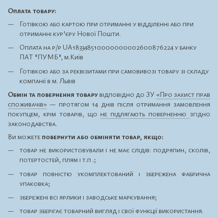
Оплата товару:
Готівкою або картою при отриманні у відділенні або при
отриманні кур'єру Нової Пошти.
Оплата на р/р UA183348510000000002600876224 у банку
ПАТ "ПУМБ", м.Київ
Готівкою або за реквізитами при самовивозі товару зі складу
компанії в м. Львів
Обмін та повернення товару
відповідно до ЗУ
«Про захист прав
споживачів»
— протягом 14 днів після отримання замовлення
покупцем, крім товарів, що
не підлягають поверненню
згідно
законодавства.
Ви можете
повернути або обміняти товар, якщо:
товар не використовували і не має слідів: подряпин, сколів,
потертостей, плям і т.п .;
товар повністю укомплектований і збережена фабрична
упаковка;
збережені всі ярлики і заводське маркування;
товар зберігає товарний вигляд і свої функції використання.