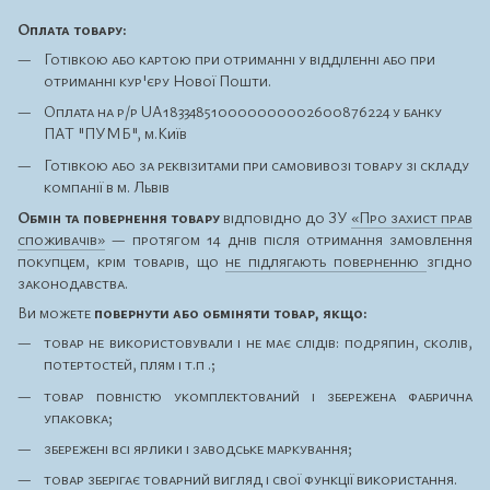
Оплата товару:
Готівкою або картою при отриманні у відділенні або при
отриманні кур'єру Нової Пошти.
Оплата на р/р UA183348510000000002600876224 у банку
ПАТ "ПУМБ", м.Київ
Готівкою або за реквізитами при самовивозі товару зі складу
компанії в м. Львів
Обмін та повернення товару
відповідно до ЗУ
«Про захист прав
споживачів»
— протягом 14 днів після отримання замовлення
покупцем, крім товарів, що
не підлягають поверненню
згідно
законодавства.
Ви можете
повернути або обміняти товар, якщо:
товар не використовували і не має слідів: подряпин, сколів,
потертостей, плям і т.п .;
товар повністю укомплектований і збережена фабрична
упаковка;
збережені всі ярлики і заводське маркування;
товар зберігає товарний вигляд і свої функції використання.