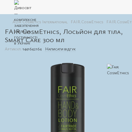
ADA Cosmetics International
FAIR CosmEthics
FAIR CosmEth
FAIR CosmEthics, Лосьйон для тіла,
Smart Care 300 мл
Артикул:
1441642164
Написати відгук