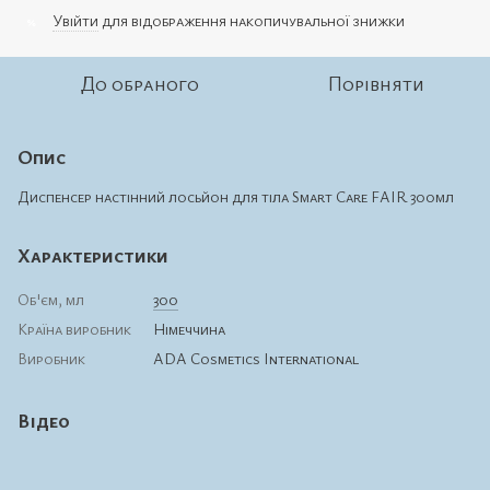
Увійти
для відображення накопичувальної знижки
%
До обраного
Порівняти
Опис
Диспенсер настінний лосьйон для тіла Smart Care FAIR 300мл
Характеристики
Об'єм, мл
300
Країна виробник
Німеччина
Виробник
ADA Cosmetics International
Відео