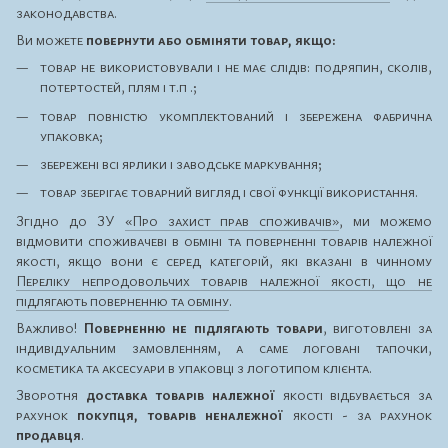
законодавства.
Ви можете
повернути або обміняти товар, якщо:
товар не використовували і не має слідів: подряпин, сколів,
потертостей, плям і т.п .;
товар повністю укомплектований і збережена фабрична
упаковка;
збережені всі ярлики і заводське маркування;
товар зберігає товарний вигляд і свої функції використання.
Згідно до ЗУ
«Про захист прав споживачів»
, ми можемо
відмовити споживачеві в обміні та поверненні товарів належної
якості, якщо вони є серед категорій, які вказані в чинному
Переліку непродовольчих товарів належної якості, що не
підлягають поверненню та обміну
.
Важливо!
Поверненню не підлягають товари
, виготовлені за
індивідуальним замовленням, а саме логовані тапочки,
косметика та аксесуари в упаковці з логотипом клієнта.
Зворотня
доставка товарів належної
якості відбувається за
рахунок
покупця, товарів неналежної
якості - за рахунок
продавця
.