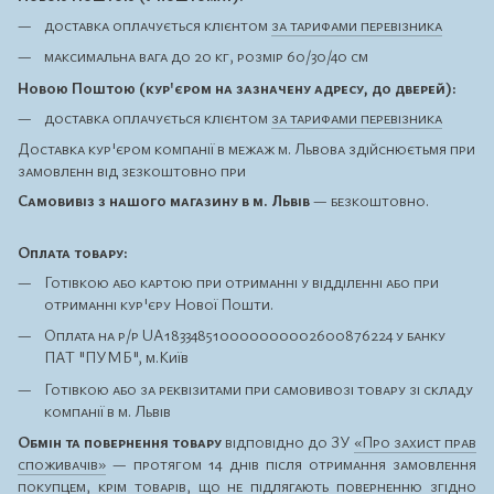
доставка оплачується клієнтом
за тарифами перевізника
максимальна вага до 20 кг, розмір 60/30/40 см
Новою Поштою (кур'єром на зазначену адресу, до дверей):
доставка оплачується клієнтом
за тарифами перевізника
Доставка кур'єром компанії в межаж м. Львова здійснюєтьмя при
замовленн від зезкоштовно при
Самовивіз з нашого магазину в м. Львів
— безкоштовно.
Оплата товару:
Готівкою або картою при отриманні у відділенні або при
отриманні кур'єру Нової Пошти.
Оплата на р/р UA183348510000000002600876224 у банку
ПАТ "ПУМБ", м.Київ
Готівкою або за реквізитами при самовивозі товару зі складу
компанії в м. Львів
Обмін та повернення товару
відповідно до ЗУ
«Про захист прав
споживачів»
— протягом 14 днів після отримання замовлення
покупцем, крім товарів, що
не підлягають поверненню
згідно