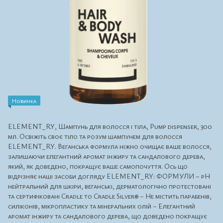
Новинка
ELEMENT_RY, Шампунь для волосся і тіла, Pump dispenser, 300
мл. Освіжіть своє тіло та розум шампунем для волосся
ELEMENT_RY. Веганська формула ніжно очищає ваше волосся,
залишаючи елегантний аромат інжиру та сандалового дерева,
який, як доведено, покращує ваше самопочуття. Ось що
відрізняє наші засоби догляду ELEMENT_RY: ФОРМУЛИ – pH
нейтральний для шкіри, веганські, дерматологічно протестовані
та сертифіковані Cradle to Cradle Silver® – Не містить парабенів,
силіконів, мікропластику та мінеральних олій – Елегантний
аромат інжиру та сандалового дерева, що доведено покращує