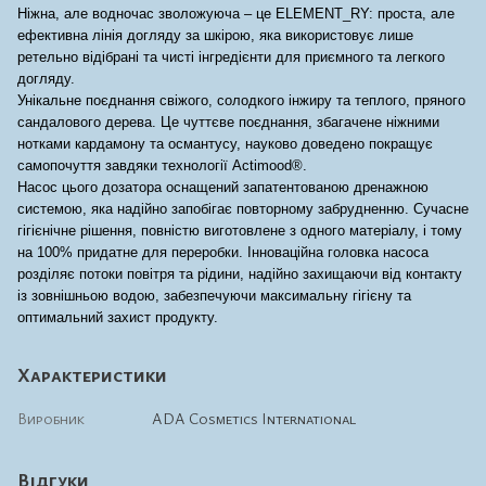
Ніжна, але водночас зволожуюча – це ELEMENT_RY: проста, але
ефективна лінія догляду за шкірою, яка використовує лише
ретельно відібрані та чисті інгредієнти для приємного та легкого
догляду.
Унікальне поєднання свіжого, солодкого інжиру та теплого, пряного
сандалового дерева. Це чуттєве поєднання, збагачене ніжними
нотками кардамону та османтусу, науково доведено покращує
самопочуття завдяки технології Actimood®.
Насос цього дозатора оснащений запатентованою дренажною
системою, яка надійно запобігає повторному забрудненню. Сучасне
гігієнічне рішення, повністю виготовлене з одного матеріалу, і тому
на 100% придатне для переробки. Інноваційна головка насоса
розділяє потоки повітря та рідини, надійно захищаючи від контакту
із зовнішньою водою, забезпечуючи максимальну гігієну та
оптимальний захист продукту.
Характеристики
Виробник
ADA Cosmetics International
Відгуки