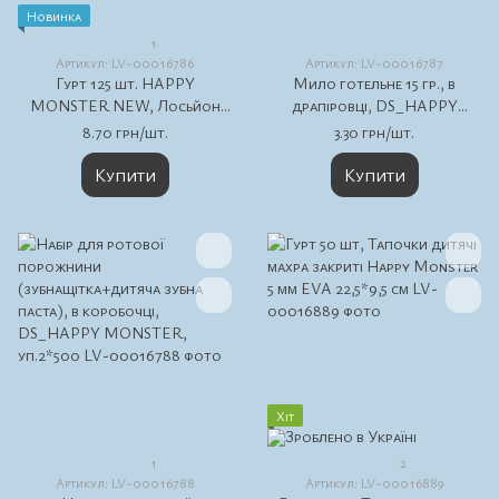
Новинка
1
Артикул: LV-00016786
Артикул: LV-00016787
Гурт 125 шт. HAPPY
Мило готельне 15 гр., в
MONSTER NEW, Лосьйон
драпіровці, DS_HAPPY
для тіла, Туба 20 мл.,
MONSTER NEW
8.70 грн/шт.
3.30 грн/шт.
Купити
Купити
Хіт
1
2
Артикул: LV-00016788
Артикул: LV-00016889