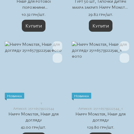
Набір для ротової
Гурт 50 шт, Тапочки дитячі
порожнини
махра закриті Happy Monster
(зубнащітка+дитяча зубна
5 мм EVA 22,5*9,5 см
10.32 грн/шт.
29.82 грн/шт.
паста), в коробочці,
DS_HAPPY MONSTER,
Купити
Купити
уп.2*500
Новинка
Новинка
1
Артикул: 251165733222544
Артикул: 251165733222544_1
Happy Monster, Набір для
Happy Monster, Набір для
догляду
догляду
42.00 грн/шт.
129.80 грн/шт.