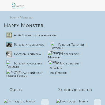
Happy Monster
Happy Monster
ADA Cosmetics International
Готельна косметика
Готельні Тапочки
Постільна білизна
Махрові вироби
Готельні аксесуари
Мило готельне
Одноразовий одяг
Акції місяця
Фільтр
За популярністю