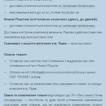
доставка оплачується клієнтом
за тарифами перевізника
максимальна вага до 20 кг, розмір 60/30/40 см
Новою Поштою (кур'єром на зазначену адресу, до дверей):
доставка оплачується клієнтом
за тарифами перевізника
Доставка кур'єром компанії в межаж м. Львова здійснюєтьмя при
замовленн від зезкоштовно при
Самовивіз з нашого магазину в м. Львів
— безкоштовно.
Оплата товару:
Готівкою або картою при отриманні у відділенні або при
отриманні кур'єру Нової Пошти.
Оплата на р/р UA183348510000000002600876224 у банку
ПАТ "ПУМБ", м.Київ
Готівкою або за реквізитами при самовивозі товару зі складу
компанії в м. Львів
Обмін та повернення товару
відповідно до ЗУ
«Про захист прав
споживачів»
— протягом 14 днів після отримання замовлення
покупцем, крім товарів, що
не підлягають поверненню
згідно