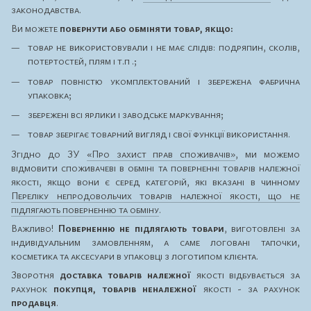
законодавства.
Ви можете
повернути або обміняти товар, якщо:
товар не використовували і не має слідів: подряпин, сколів,
потертостей, плям і т.п .;
товар повністю укомплектований і збережена фабрична
упаковка;
збережені всі ярлики і заводське маркування;
товар зберігає товарний вигляд і свої функції використання.
Згідно до ЗУ
«Про захист прав споживачів»
, ми можемо
відмовити споживачеві в обміні та поверненні товарів належної
якості, якщо вони є серед категорій, які вказані в чинному
Переліку непродовольчих товарів належної якості, що не
підлягають поверненню та обміну
.
Важливо!
Поверненню не підлягають товари
, виготовлені за
індивідуальним замовленням, а саме логовані тапочки,
косметика та аксесуари в упаковці з логотипом клієнта.
Зворотня
доставка товарів належної
якості відбувається за
рахунок
покупця, товарів неналежної
якості - за рахунок
продавця
.