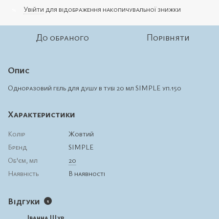
Увійти
для відображення накопичувальної знижки
%
До обраного
Порівняти
Опис
Одноразовий гель для душу в тубі 20 мл SIMPLE уп.150
Характеристики
Колір
Жовтий
Бренд
SIMPLE
Об'єм, мл
20
Наявність
В наявності
Відгуки
1
Іванна Щур