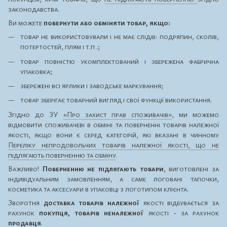
законодавства.
Ви можете
повернути або обміняти товар, якщо:
товар не використовували і не має слідів: подряпин, сколів,
потертостей, плям і т.п .;
товар повністю укомплектований і збережена фабрична
упаковка;
збережені всі ярлики і заводське маркування;
товар зберігає товарний вигляд і свої функції використання.
Згідно до ЗУ
«Про захист прав споживачів»
, ми можемо
відмовити споживачеві в обміні та поверненні товарів належної
якості, якщо вони є серед категорій, які вказані в чинному
Переліку непродовольчих товарів належної якості, що не
підлягають поверненню та обміну
.
Важливо!
Поверненню не підлягають товари
, виготовлені за
індивідуальним замовленням, а саме логовані тапочки,
косметика та аксесуари в упаковці з логотипом клієнта.
Зворотня
доставка товарів належної
якості відбувається за
рахунок
покупця, товарів неналежної
якості - за рахунок
продавця
.