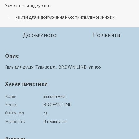
Замовлення від 150 шт.
Увійти
для відображення накопичувальної знижки
%
До обраного
Порівняти
Опис
Гель для душу, Туба 25 мл., BROWN LINE, уп.150
Характеристики
Колір
безбарвний
Бренд
BROWN LINE
Об'єм, мл
25
Наявність
В наявності
Відгуки