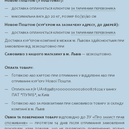
Новою Поштою (у поштомат):
доставка оплачується клієнтом
за тарифами перевізника
максимальна вага до 20 кг, розмір 60/30/40 см
Новою Поштою (кур'єром на зазначену адресу, до дверей):
доставка оплачується клієнтом
за тарифами перевізника
Доставка кур'єром компанії в межаж м. Львова здійснюєтьмя при
замовленн від зезкоштовно при
Самовивіз з нашого магазину в м. Львів
— безкоштовно.
Оплата товару:
Готівкою або картою при отриманні у відділенні або при
отриманні кур'єру Нової Пошти.
Оплата на р/р UA183348510000000002600876224 у банку
ПАТ "ПУМБ", м.Київ
Готівкою або за реквізитами при самовивозі товару зі складу
компанії в м. Львів
Обмін та повернення товару
відповідно до ЗУ
«Про захист прав
споживачів»
— протягом 14 днів після отримання замовлення
покупцем, крім товарів, що
не підлягають поверненню
згідно