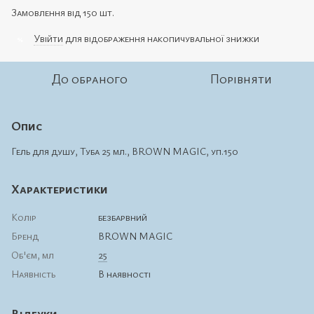
Замовлення від 150 шт.
Увійти
для відображення накопичувальної знижки
%
До обраного
Порівняти
Опис
Гель для душу, Туба 25 мл., BROWN MAGIC, уп.150
Характеристики
Колір
безбарвний
Бренд
BROWN MAGIC
Об'єм, мл
25
Наявність
В наявності
Відгуки