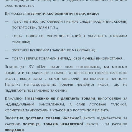
законодавства.
Ви можете
повернути або обміняти товар, якщо:
товар не використовували і не має слідів: подряпин, сколів,
потертостей, плям і т.п .;
товар повністю укомплектований і збережена фабрична
упаковка;
збережені всі ярлики і заводське маркування;
товар зберігає товарний вигляд і свої функції використання.
Згідно до ЗУ
«Про захист прав споживачів»
, ми можемо
відмовити споживачеві в обміні та поверненні товарів належної
якості, якщо вони є серед категорій, які вказані в чинному
Переліку непродовольчих товарів належної якості, що не
підлягають поверненню та обміну
.
Важливо!
Поверненню не підлягають товари
, виготовлені за
індивідуальним замовленням, а саме логовані тапочки,
косметика та аксесуари в упаковці з логотипом клієнта.
Зворотня
доставка товарів належної
якості відбувається за
рахунок
покупця, товарів неналежної
якості - за рахунок
продавця
.