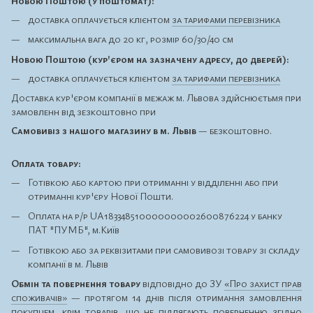
Новою Поштою (у поштомат):
доставка оплачується клієнтом
за тарифами перевізника
максимальна вага до 20 кг, розмір 60/30/40 см
Новою Поштою (кур'єром на зазначену адресу, до дверей):
доставка оплачується клієнтом
за тарифами перевізника
Доставка кур'єром компанії в межаж м. Львова здійснюєтьмя при
замовленн від зезкоштовно при
Самовивіз з нашого магазину в м. Львів
— безкоштовно.
Оплата товару:
Готівкою або картою при отриманні у відділенні або при
отриманні кур'єру Нової Пошти.
Оплата на р/р UA183348510000000002600876224 у банку
ПАТ "ПУМБ", м.Київ
Готівкою або за реквізитами при самовивозі товару зі складу
компанії в м. Львів
Обмін та повернення товару
відповідно до ЗУ
«Про захист прав
споживачів»
— протягом 14 днів після отримання замовлення
покупцем, крім товарів, що
не підлягають поверненню
згідно