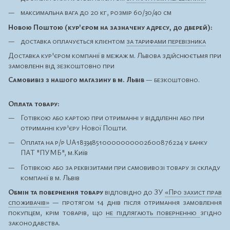
максимальна вага до 20 кг, розмір 60/30/40 см
Новою Поштою (кур'єром на зазначену адресу, до дверей):
доставка оплачується клієнтом
за тарифами перевізника
Доставка кур'єром компанії в межаж м. Львова здійснюєтьмя при
замовленн від зезкоштовно при
Самовивіз з нашого магазину в м. Львів
— безкоштовно.
Оплата товару:
Готівкою або картою при отриманні у відділенні або при
отриманні кур'єру Нової Пошти.
Оплата на р/р UA183348510000000002600876224 у банку
ПАТ "ПУМБ", м.Київ
Готівкою або за реквізитами при самовивозі товару зі складу
компанії в м. Львів
Обмін та повернення товару
відповідно до ЗУ
«Про захист прав
споживачів»
— протягом 14 днів після отримання замовлення
покупцем, крім товарів, що
не підлягають поверненню
згідно
законодавства.