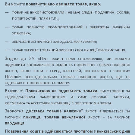
Ви можете
повернути або обміняти товар, якщо:
товар не використовували і не має слідів: подряпин, сколів,
потертостей, плям і т.п .;
товар повністю укомплектований і збережена фабрична
упаковка;
збережені всі ярлики і заводське маркування;
товар зберігає товарний вигляд і свої функції використання.
Згідно до ЗУ
«Про захист прав споживачів»
, ми можемо
відмовити споживачеві в обміні та поверненні товарів належної
якості, якщо вони є серед категорій, які вказані в чинному
Переліку непродовольчих товарів належної якості, що не
підлягають поверненню та обміну
.
Важливо!
Поверненню не підлягають товари
, виготовлені за
індивідуальним замовленням, а саме логовані тапочки,
косметика та аксесуари в упаковці з логотипом клієнта.
Зворотня
доставка товарів належної
якості відбувається за
рахунок
покупця, товарів неналежної
якості - за рахунок
продавця
.
Повернення коштів здійснюється протягом 5 банківських днів