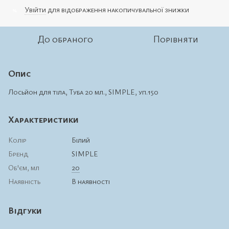
Увійти
для відображення накопичувальної знижки
%
До обраного
Порівняти
Опис
Лосьйон для тіла, Туба 20 мл., SIMPLE, уп.150
Характеристики
Колір
Білий
Бренд
SIMPLE
Об'єм, мл
20
Наявність
В наявності
Відгуки