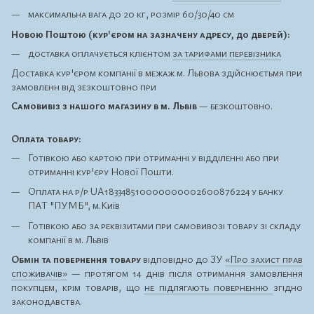
максимальна вага до 20 кг, розмір 60/30/40 см
Новою Поштою (кур'єром на зазначену адресу, до дверей):
доставка оплачується клієнтом
за тарифами перевізника
Доставка кур'єром компанії в межаж м. Львова здійснюєтьмя при
замовленн від зезкоштовно при
Самовивіз з нашого магазину в м. Львів
— безкоштовно.
Оплата товару:
Готівкою або картою при отриманні у відділенні або при
отриманні кур'єру Нової Пошти.
Оплата на р/р UA183348510000000002600876224 у банку
ПАТ "ПУМБ", м.Київ
Готівкою або за реквізитами при самовивозі товару зі складу
компанії в м. Львів
Обмін та повернення товару
відповідно до ЗУ
«Про захист прав
споживачів»
— протягом 14 днів після отримання замовлення
покупцем, крім товарів, що
не підлягають поверненню
згідно
законодавства.