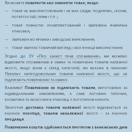
Ви можете
повернути або обміняти товар, якщо:
товар не використовували і не має слідів: подряпин, сколів,
потертостей, плям і т.п .;
товар повністю укомплектований і збережена фабрична
упаковка;
збережені всі ярлики і заводське маркування;
товар зберігає товарний вигляд і свої функції використання.
Згідно до ЗУ
«Про захист прав споживачів»
, ми можемо
відмовити споживачеві в обміні та поверненні товарів належної
якості, якщо вони є серед категорій, які вказані в чинному
Переліку непродовольчих товарів належної якості, що не
підлягають поверненню та обміну
.
Важливо!
Поверненню не підлягають товари
, виготовлені за
індивідуальним замовленням, а саме логовані тапочки,
косметика та аксесуари в упаковці з логотипом клієнта.
Зворотня
доставка товарів належної
якості відбувається за
рахунок
покупця, товарів неналежної
якості - за рахунок
продавця
.
Повернення коштів здійснюється протягом 5 банківських днів