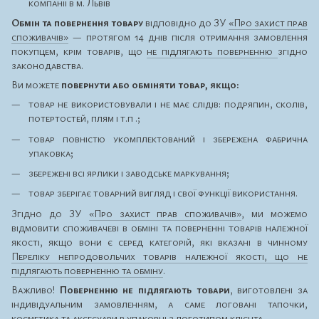
компанії в м. Львів
Обмін та повернення товару
відповідно до ЗУ
«Про захист прав
споживачів»
— протягом 14 днів після отримання замовлення
покупцем, крім товарів, що
не підлягають поверненню
згідно
законодавства.
Ви можете
повернути або обміняти товар, якщо:
товар не використовували і не має слідів: подряпин, сколів,
потертостей, плям і т.п .;
товар повністю укомплектований і збережена фабрична
упаковка;
збережені всі ярлики і заводське маркування;
товар зберігає товарний вигляд і свої функції використання.
Згідно до ЗУ
«Про захист прав споживачів»
, ми можемо
відмовити споживачеві в обміні та поверненні товарів належної
якості, якщо вони є серед категорій, які вказані в чинному
Переліку непродовольчих товарів належної якості, що не
підлягають поверненню та обміну
.
Важливо!
Поверненню не підлягають товари
, виготовлені за
індивідуальним замовленням, а саме логовані тапочки,
косметика та аксесуари в упаковці з логотипом клієнта.