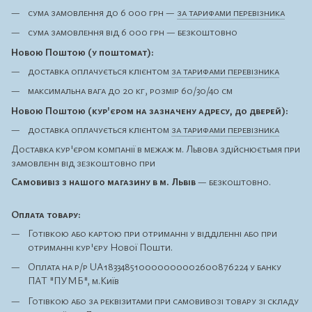
сума замовлення до 6 000 грн —
за тарифами перевізника
сума замовлення від 6 000 грн — безкоштовно
Новою Поштою (у поштомат):
доставка оплачується клієнтом
за тарифами перевізника
максимальна вага до 20 кг, розмір 60/30/40 см
Новою Поштою (кур'єром на зазначену адресу, до дверей):
доставка оплачується клієнтом
за тарифами перевізника
Доставка кур'єром компанії в межаж м. Львова здійснюєтьмя при
замовленн від зезкоштовно при
Самовивіз з нашого магазину в м. Львів
— безкоштовно.
Оплата товару:
Готівкою або картою при отриманні у відділенні або при
отриманні кур'єру Нової Пошти.
Оплата на р/р UA183348510000000002600876224 у банку
ПАТ "ПУМБ", м.Київ
Готівкою або за реквізитами при самовивозі товару зі складу