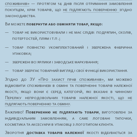
споживачів»
— протягом 14 днів після отримання замовлення
покупцем, крім товарів, що
не підлягають поверненню
згідно
законодавства.
Ви можете
повернути або обміняти товар, якщо:
товар не використовували і не має слідів: подряпин, сколів,
потертостей, плям і т.п .;
товар повністю укомплектований і збережена фабрична
упаковка;
збережені всі ярлики і заводське маркування;
товар зберігає товарний вигляд і свої функції використання.
Згідно до ЗУ
«Про захист прав споживачів»
, ми можемо
відмовити споживачеві в обміні та поверненні товарів належної
якості, якщо вони є серед категорій, які вказані в чинному
Переліку непродовольчих товарів належної якості, що не
підлягають поверненню та обміну
.
Важливо!
Поверненню не підлягають товари
, виготовлені за
індивідуальним замовленням, а саме логовані тапочки,
косметика та аксесуари в упаковці з логотипом клієнта.
Зворотня
доставка товарів належної
якості відбувається за