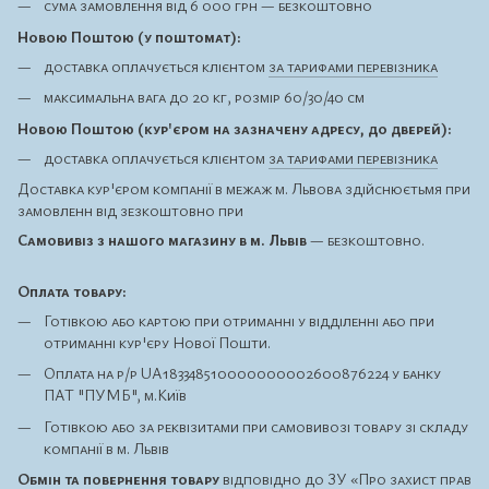
сума замовлення від 6 000 грн — безкоштовно
Новою Поштою (у поштомат):
доставка оплачується клієнтом
за тарифами перевізника
максимальна вага до 20 кг, розмір 60/30/40 см
Новою Поштою (кур'єром на зазначену адресу, до дверей):
доставка оплачується клієнтом
за тарифами перевізника
Доставка кур'єром компанії в межаж м. Львова здійснюєтьмя при
замовленн від зезкоштовно при
Самовивіз з нашого магазину в м. Львів
— безкоштовно.
Оплата товару:
Готівкою або картою при отриманні у відділенні або при
отриманні кур'єру Нової Пошти.
Оплата на р/р UA183348510000000002600876224 у банку
ПАТ "ПУМБ", м.Київ
Готівкою або за реквізитами при самовивозі товару зі складу
компанії в м. Львів
Обмін та повернення товару
відповідно до ЗУ
«Про захист прав