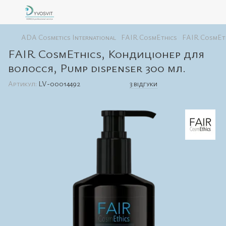
ADA Cosmetics International
FAIR CosmEthics
FAIR CosmEth
FAIR CosmEthics, Кондиціонер для
волосся, Pump dispenser 300 мл.
Артикул:
LV-00014492
3 відгуки