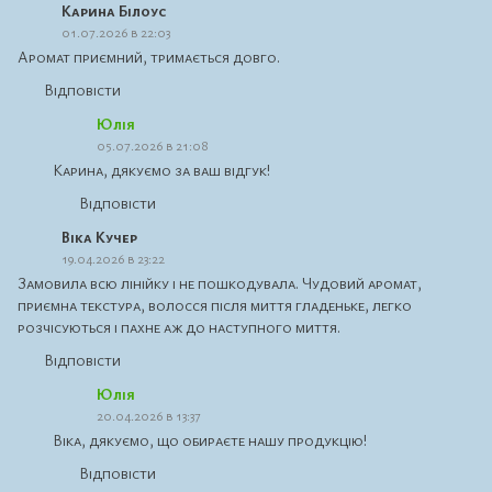
Карина Білоус
01.07.2026 в 22:03
Аромат приємний, тримається довго.
Відповісти
Юлія
05.07.2026 в 21:08
Карина, дякуємо за ваш відгук!
Відповісти
Віка Кучер
19.04.2026 в 23:22
Замовила всю лінійку і не пошкодувала. Чудовий аромат,
приємна текстура, волосся після миття гладеньке, легко
розчісуються і пахне аж до наступного миття.
Відповісти
Юлія
20.04.2026 в 13:37
Віка, дякуємо, що обираєте нашу продукцію!
Відповісти