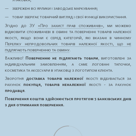
збережені всі ярлики і заводське маркування;
товар зберігає товарний вигляд і свої функції використання.
Згідно до ЗУ
«Про захист прав споживачів»
, ми можемо
відмовити споживачеві в обміні та поверненні товарів належної
якості, якщо вони є серед категорій, які вказані в чинному
Переліку непродовольчих товарів належної якості, що не
підлягають поверненню та обміну
.
Важливо!
Поверненню не підлягають товари
, виготовлені за
індивідуальним замовленням, а саме логовані тапочки,
косметика та аксесуари в упаковці з логотипом клієнта.
Зворотня
доставка товарів належної
якості відбувається за
рахунок
покупця, товарів неналежної
якості - за рахунок
продавця
.
Повернення коштів здійснюється протягом 5 банківських днів
з дня отримання повернення.