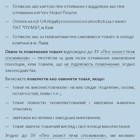
Готівкою або картою при отриманні у відділенні або при
отриманні кур'єру Нової Пошти.
Оплата на р/р UA183348510000000002600876224 у банку
ПАТ "ПУМБ", м.Київ
Готівкою або за реквізитами при самовивозі товару зі складу
компанії в м. Львів
Обмін та повернення товару
відповідно до ЗУ
«Про захист прав
споживачів»
— протягом 14 днів після отримання замовлення
покупцем, крім товарів, що
не підлягають поверненню
згідно
законодавства.
Ви можете
повернути або обміняти товар, якщо:
товар не використовували і не має слідів: подряпин, сколів,
потертостей, плям і т.п .;
товар повністю укомплектований і збережена фабрична
упаковка;
збережені всі ярлики і заводське маркування;
товар зберігає товарний вигляд і свої функції використання.
Згідно до ЗУ
«Про захист прав споживачів»
, ми можемо