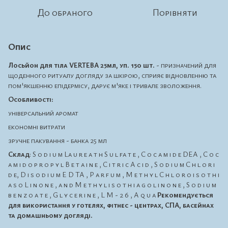
До обраного
Порівняти
Опис
Лосьйон для тіла VERTEBA 25мл, уп. 150 шт.
- призначений для
щоденного ритуалу догляду за шкірою, сприяє відновленню та
пом'якшенню епідермісу, дарує м'яке і тривале зволоження.
Особливості:
універсальний аромат
економні витрати
зручне пакування - банка 25 мл
Склад
: S o d i u m La u r e a t h S u l fa t e , C o c a m i d e DEA , C o c
a m i d o p r o p y l B e t a i n e , C i t r i c A c i d , S o d i u m C h l o r i
d e, D i s o d i u m E D TA , P a r f u m , M e t h y l C h l o r o i s o t h i
a s o L i n o n e , a n d M e t h y l i s o t h i a g o l i n o n e , S o d i u m
b e n z o a t e , G l y c e r i n e , L M - 2 6 , A q u a
Рекомендується
для використання у готелях, фітнес - центрах, СПА, басейнах
та домашньому догляді.