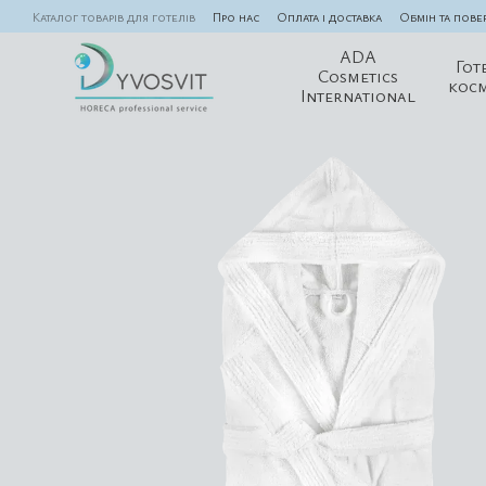
Перейти до основного контенту
Каталог товарів для готелів
Про нас
Оплата і доставка
Обмін та пове
ADA
Гот
Cosmetics
кос
International