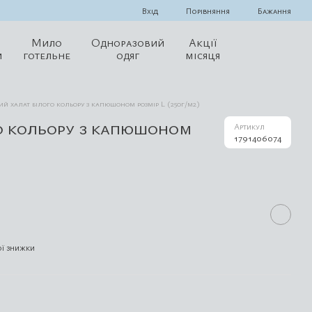
Порівняння
Вхід
Бажання
Мило
Одноразовий
Акції
и
готельне
одяг
місяця
й халат білого кольору з капюшоном розмір L (250г/м2)
о кольору з капюшоном
Артикул
1791406074
ї знижки