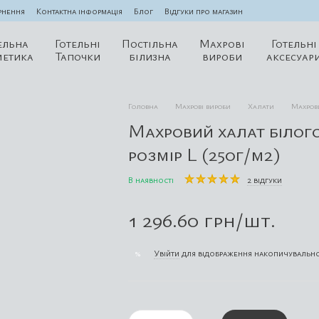
рнення
Контактна інформація
Блог
Відгуки про магазин
ельна
Готельні
Постільна
Махрові
Готельні
метика
Тапочки
білизна
вироби
аксесуар
Головна
Махрові вироби
Халати
Махрови
Махровий халат білог
розмір L (250г/м2)
В наявності
2 відгуки
1 296.60 грн/шт.
Увійти
для відображення накопичувально
%