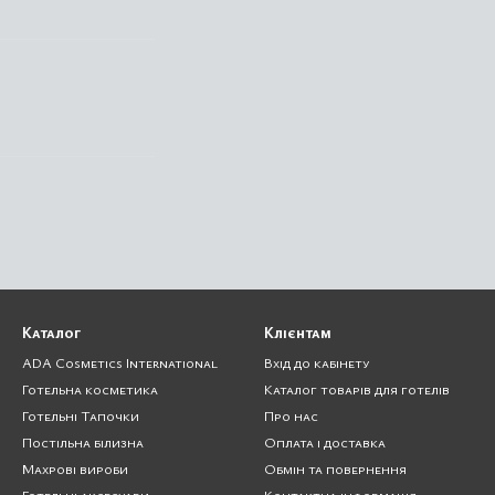
Каталог
Клієнтам
ADA Cosmetics International
Вхід до кабінету
Готельна косметика
Каталог товарів для готелів
Готельні Тапочки
Про нас
Постільна білизна
Оплата і доставка
Махрові вироби
Обмін та повернення