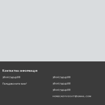
Контактна інформація
380673424288
380673424288
380673424288
Передзвонити вам?
380673424288
horecadyvosvit@gmail.com