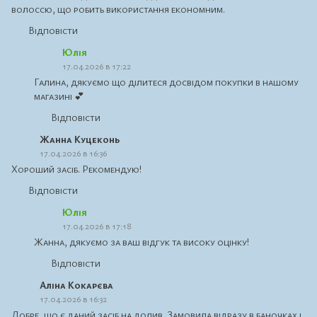
волоссю, що робить використання економним.
Відповісти
Юлія
17.04.2026 в 17:22
Галина, дякуємо що ділитеся досвідом покупки в нашому
магазині 💕
Відповісти
Жанна Куцеконь
17.04.2026 в 16:36
Хороший засіб. Рекомендую!
Відповісти
Юлія
17.04.2026 в 17:18
Жанна, дякуємо за ваш відгук та високу оцінку!
Відповісти
Аліна Кокарєва
17.04.2026 в 16:32
Добре, що є даний засіб на долив. Замовила відразу в баночках і