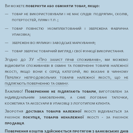
Ви можете
повернути або обміняти товар, якщо:
товар не використовували і не має слідів: подряпин, сколів,
потертостей, плям і т.п .;
товар повністю укомплектований і збережена фабрична
упаковка;
збережені всі ярлики і заводське маркування;
товар зберігає товарний вигляд і свої функції використання.
Згідно до ЗУ
«Про захист прав споживачів»
, ми можемо
відмовити споживачеві в обміні та поверненні товарів належної
якості, якщо вони є серед категорій, які вказані в чинному
Переліку непродовольчих товарів належної якості, що не
підлягають поверненню та обміну
.
Важливо!
Поверненню не підлягають товари
, виготовлені за
індивідуальним замовленням, а саме логовані тапочки,
косметика та аксесуари в упаковці з логотипом клієнта.
Зворотня
доставка товарів належної
якості відбувається за
рахунок
покупця, товарів неналежної
якості - за рахунок
продавця
.
Повернення коштів здійснюється протягом 5 банківських днів