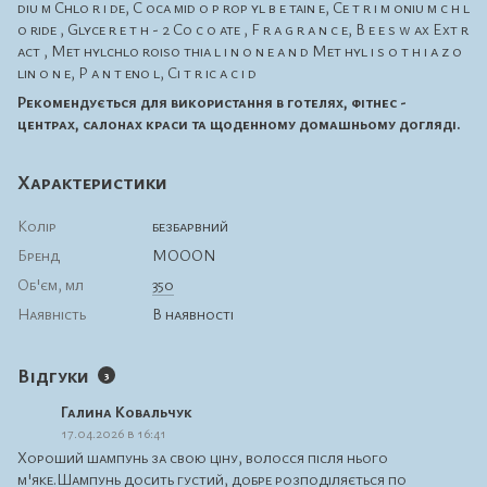
diu m Chlo r i de, C oca mid o p rop yl b e tain e, Ce t r i m oniu m c h l
o ride , Glyce r e t h - 2 Co c o ate , F r a g r a n c e, B e e s w ax Ext r
act , Met hylchlo roiso thia l i n o n e a n d Met hyl i s o t h i a z o
lin o n e, P a n t eno l, Ci t r ic a c i d
Рекомендується для використання в готелях, фітнес -
центрах, салонах краси та щоденному домашньому догляді.
Характеристики
Колір
безбарвний
Бренд
MOOON
Об'єм, мл
350
Наявність
В наявності
Відгуки
3
Галина Ковальчук
17.04.2026 в 16:41
Хороший шампунь за свою ціну, волосся після нього
м'яке.Шампунь досить густий, добре розподіляється по