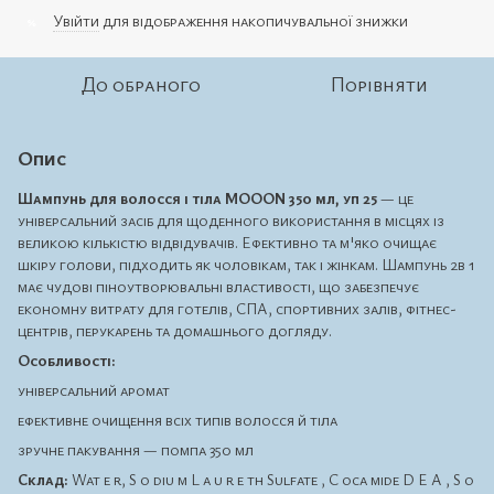
Увійти
для відображення накопичувальної знижки
%
До обраного
Порівняти
Опис
Шампунь для волосся і тіла MOOON
350 мл, уп 25
— це
універсальний засіб для щоденного використання в місцях із
великою кількістю відвідувачів. Ефективно та м'яко очищає
шкіру голови, підходить як чоловікам, так і жінкам. Шампунь 2в 1
має чудові піноутворювальні властивості, що забезпечує
економну витрату для готелів, СПА, спортивних залів, фітнес-
центрів, перукарень та домашнього догляду.
Особливості:
універсальний аромат
ефективне очищення всіх типів волосся й тіла
зручне пакування — помпа 350 мл
Склад:
Wat e r, S o diu m L a u r e th Sulfate , C oca mide D E A , S o