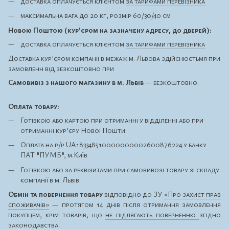
доставка оплачується клієнтом
за тарифами перевізника
максимальна вага до 20 кг, розмір 60/30/40 см
Новою Поштою (кур'єром на зазначену адресу, до дверей):
доставка оплачується клієнтом
за тарифами перевізника
Доставка кур'єром компанії в межаж м. Львова здійснюєтьмя при
замовленн від зезкоштовно при
Самовивіз з нашого магазину в м. Львів
— безкоштовно.
Оплата товару:
Готівкою або картою при отриманні у відділенні або при
отриманні кур'єру Нової Пошти.
Оплата на р/р UA183348510000000002600876224 у банку
ПАТ "ПУМБ", м.Київ
Готівкою або за реквізитами при самовивозі товару зі складу
компанії в м. Львів
Обмін та повернення товару
відповідно до ЗУ
«Про захист прав
споживачів»
— протягом 14 днів після отримання замовлення
покупцем, крім товарів, що
не підлягають поверненню
згідно
законодавства.