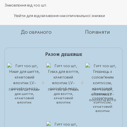
Замовлення від 100 шт.
Увійти
для відображення накопичувальної знижки
%
До обраного
Порівняти
Разом дешевше
Гурт 100 шт, Набір
Гурт 100 шт, Губка
Гурт 100 шт,
для шиття,
для взуття,
Гребінець з
крафтовий
крафтовий
солом'яним
флоупак
флоупак
корпусом,
крафтовий
флоупак