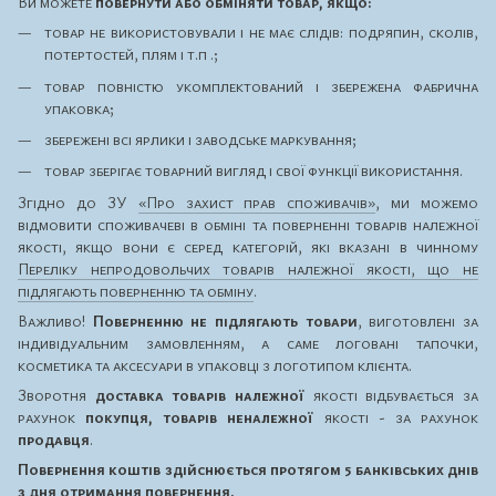
Ви можете
повернути або обміняти товар, якщо:
товар не використовували і не має слідів: подряпин, сколів,
потертостей, плям і т.п .;
товар повністю укомплектований і збережена фабрична
упаковка;
збережені всі ярлики і заводське маркування;
товар зберігає товарний вигляд і свої функції використання.
Згідно до ЗУ
«Про захист прав споживачів»
, ми можемо
відмовити споживачеві в обміні та поверненні товарів належної
якості, якщо вони є серед категорій, які вказані в чинному
Переліку непродовольчих товарів належної якості, що не
підлягають поверненню та обміну
.
Важливо!
Поверненню не підлягають товари
, виготовлені за
індивідуальним замовленням, а саме логовані тапочки,
косметика та аксесуари в упаковці з логотипом клієнта.
Зворотня
доставка товарів належної
якості відбувається за
рахунок
покупця, товарів неналежної
якості - за рахунок
продавця
.
Повернення коштів здійснюється протягом 5 банківських днів
з дня отримання повернення.