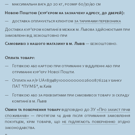
максимальна вага до 20 кг, розмір 60/30/40 см
Новою Поштою (кур'єром на зазначену адресу, до дверей):
доставка оплачується клієнтом
за тарифами перевізника
Доставка кур'єром компанії в межаж м. Львова здійснюєтьмя при
замовленн від зезкоштовно при
Самовивіз з нашого магазину в м. Львів
— безкоштовно.
Оплата товару:
Готівкою або картою при отриманні у відділенні або при
отриманні кур'єру Нової Пошти.
Оплата на р/р UA183348510000000002600876224 у банку
ПАТ "ПУМБ", м.Київ
Готівкою або за реквізитами при самовивозі товару зі складу
компанії в м. Львів
Обмін та повернення товару
відповідно до ЗУ
«Про захист прав
споживачів»
— протягом 14 днів після отримання замовлення
покупцем, крім товарів, що
не підлягають поверненню
згідно
законодавства.