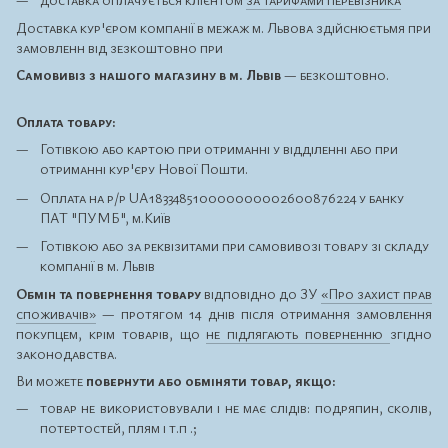
Доставка кур'єром компанії в межаж м. Львова здійснюєтьмя при
замовленн від зезкоштовно при
Самовивіз з нашого магазину в м. Львів
— безкоштовно.
Оплата товару:
Готівкою або картою при отриманні у відділенні або при
отриманні кур'єру Нової Пошти.
Оплата на р/р UA183348510000000002600876224 у банку
ПАТ "ПУМБ", м.Київ
Готівкою або за реквізитами при самовивозі товару зі складу
компанії в м. Львів
Обмін та повернення товару
відповідно до ЗУ
«Про захист прав
споживачів»
— протягом 14 днів після отримання замовлення
покупцем, крім товарів, що
не підлягають поверненню
згідно
законодавства.
Ви можете
повернути або обміняти товар, якщо:
товар не використовували і не має слідів: подряпин, сколів,
потертостей, плям і т.п .;