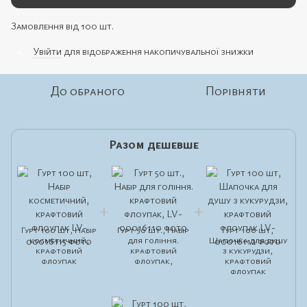
Замовлення від 100 шт.
Увійти
для відображення накопичувальної знижки
%
До обраного
Порівняти
Разом дешевше
Гурт 100 шт, Набір
Гурт 50 шт., Набір
Гурт 100 шт,
косметичний,
для гоління.
Шапочка для душу
крафтовий
крафтовий
з кукурудзи,
флоупак
флоупак,
крафтовий
флоупак