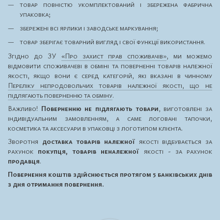
товар повністю укомплектований і збережена фабрична
упаковка;
збережені всі ярлики і заводське маркування;
товар зберігає товарний вигляд і свої функції використання.
Згідно до ЗУ
«Про захист прав споживачів»
, ми можемо
відмовити споживачеві в обміні та поверненні товарів належної
якості, якщо вони є серед категорій, які вказані в чинному
Переліку непродовольчих товарів належної якості, що не
підлягають поверненню та обміну
.
Важливо!
Поверненню не підлягають товари
, виготовлені за
індивідуальним замовленням, а саме логовані тапочки,
косметика та аксесуари в упаковці з логотипом клієнта.
Зворотня
доставка товарів належної
якості відбувається за
рахунок
покупця, товарів неналежної
якості - за рахунок
продавця
.
Повернення коштів здійснюється протягом 5 банківських днів
з дня отримання повернення.