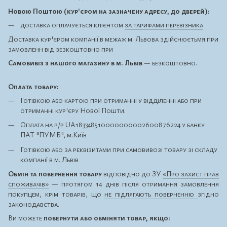
Новою Поштою (кур'єром на зазначену адресу, до дверей):
доставка оплачується клієнтом
за тарифами перевізника
Доставка кур'єром компанії в межаж м. Львова здійснюєтьмя при
замовленн від зезкоштовно при
Самовивіз з нашого магазину в м. Львів
— безкоштовно.
Оплата товару:
Готівкою або картою при отриманні у відділенні або при
отриманні кур'єру Нової Пошти.
Оплата на р/р UA183348510000000002600876224 у банку
ПАТ "ПУМБ", м.Київ
Готівкою або за реквізитами при самовивозі товару зі складу
компанії в м. Львів
Обмін та повернення товару
відповідно до ЗУ
«Про захист прав
споживачів»
— протягом 14 днів після отримання замовлення
покупцем, крім товарів, що
не підлягають поверненню
згідно
законодавства.
Ви можете
повернути або обміняти товар, якщо: