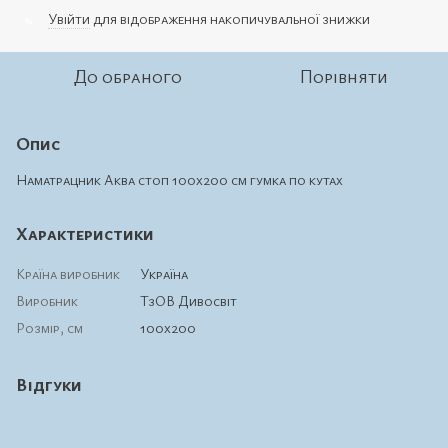
Увійти
для відображення накопичувальної знижки
%
До обраного
Порівняти
Опис
Наматрацник Аква стоп 100х200 см гумка по кутах
Характеристики
Країна виробник
Україна
Виробник
ТзОВ Дивосвіт
Розмір, см
100х200
Відгуки