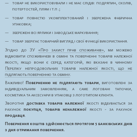
товар не використовували і не має слідів: подряпин, сколів,
потертостей, плям і т.п .;
товар повністю укомплектований і збережена фабрична
упаковка;
збережені всі ярлики і заводське маркування;
товар зберігає товарний вигляд і свої функції використання.
Згідно до ЗУ
«Про захист прав споживачів»
, ми можемо
відмовити споживачеві в обміні та поверненні товарів належної
якості, якщо вони є серед категорій, які вказані в чинному
Переліку непродовольчих товарів належної якості, що не
підлягають поверненню та обміну
.
Важливо!
Поверненню не підлягають товари
, виготовлені за
індивідуальним замовленням, а саме логовані тапочки,
косметика та аксесуари в упаковці з логотипом клієнта.
Зворотня
доставка товарів належної
якості відбувається за
рахунок
покупця, товарів неналежної
якості - за рахунок
продавця
.
Повернення коштів здійснюється протягом 5 банківських днів
з дня отримання повернення.