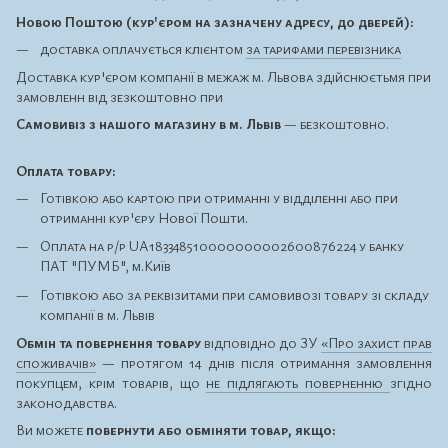
Новою Поштою (кур'єром на зазначену адресу, до дверей):
доставка оплачується клієнтом
за тарифами перевізника
Доставка кур'єром компанії в межаж м. Львова здійснюєтьмя при
замовленн від зезкоштовно при
Самовивіз з нашого магазину в м. Львів
— безкоштовно.
Оплата товару:
Готівкою або картою при отриманні у відділенні або при
отриманні кур'єру Нової Пошти.
Оплата на р/р UA183348510000000002600876224 у банку
ПАТ "ПУМБ", м.Київ
Готівкою або за реквізитами при самовивозі товару зі складу
компанії в м. Львів
Обмін та повернення товару
відповідно до ЗУ
«Про захист прав
споживачів»
— протягом 14 днів після отримання замовлення
покупцем, крім товарів, що
не підлягають поверненню
згідно
законодавства.
Ви можете
повернути або обміняти товар, якщо: