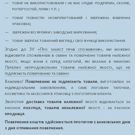
товар не використовували і не має слідів: подряпин, сколів,
потертостей, плям і т.п .;
товар повністю укомплектований і збережена фабрична
упаковка;
збережені всі ярлики і заводське маркування;
товар зберігає товарний вигляд і свої функції використання.
Згідно до ЗУ
«Про захист прав споживачів»
, ми можемо
відмовити споживачеві в обміні та поверненні товарів належної
якості, якщо вони є серед категорій, які вказані в чинному
Переліку непродовольчих товарів належної якості, що не
підлягають поверненню та обміну
.
Важливо!
Поверненню не підлягають товари
, виготовлені за
індивідуальним замовленням, а саме логовані тапочки,
косметика та аксесуари в упаковці з логотипом клієнта.
Зворотня
доставка товарів належної
якості відбувається за
рахунок
покупця, товарів неналежної
якості - за рахунок
продавця
.
Повернення коштів здійснюється протягом 5 банківських днів
з дня отримання повернення.