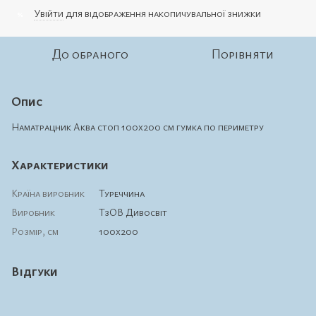
Увійти
для відображення накопичувальної знижки
%
До обраного
Порівняти
Опис
Наматрацник Аква стоп 100х200 см гумка по периметру
Характеристики
Країна виробник
Туреччина
Виробник
ТзОВ Дивосвіт
Розмір, см
100х200
Відгуки