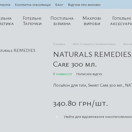
рнення
Контактна інформація
Блог
Відгуки про магазин
ельна
Готельні
Постільна
Махрові
Готельні
метика
Тапочки
білизна
вироби
аксесуар
Головна
ADA Cosmetics International
Natur
NATURALS REMEDIES, 
Care 300 мл.
В наявності
Написати відгук
Лосьйон для тіла, Smart Care 300 мл., 
340.80 грн/шт.
Увійти
для відображення накопичувально
%