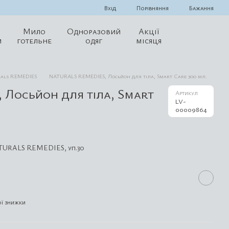
Порівняння
Вхід
Бажання
Мило
Одноразовий
Акції
и
готельне
одяг
місяця
als REMEDIES
NATURALS REMEDIES, Лосьйон для тіла, Smart Care 300 мл.
Лосьйон для тіла, Smart
Артикул
LV-
00009864
NATURALS REMEDIES, уп.30
ї знижки