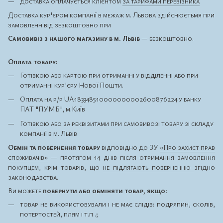
доставка оплачується клієнтом
за тарифами перевізника
Доставка кур'єром компанії в межаж м. Львова здійснюєтьмя при
замовленн від зезкоштовно при
Самовивіз з нашого магазину в м. Львів
— безкоштовно.
Оплата товару:
Готівкою або картою при отриманні у відділенні або при
отриманні кур'єру Нової Пошти.
Оплата на р/р UA183348510000000002600876224 у банку
ПАТ "ПУМБ", м.Київ
Готівкою або за реквізитами при самовивозі товару зі складу
компанії в м. Львів
Обмін та повернення товару
відповідно до ЗУ
«Про захист прав
споживачів»
— протягом 14 днів після отримання замовлення
покупцем, крім товарів, що
не підлягають поверненню
згідно
законодавства.
Ви можете
повернути або обміняти товар, якщо:
товар не використовували і не має слідів: подряпин, сколів,
потертостей, плям і т.п .;