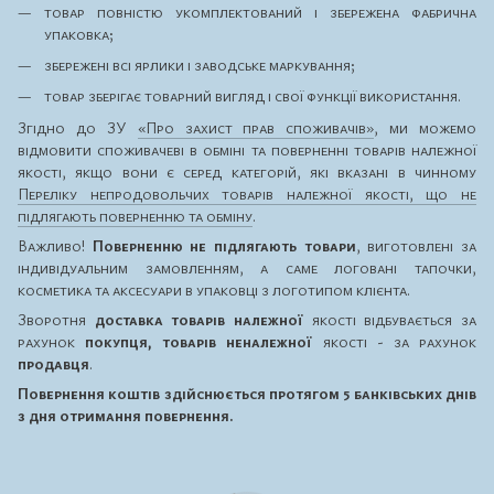
товар повністю укомплектований і збережена фабрична
упаковка;
збережені всі ярлики і заводське маркування;
товар зберігає товарний вигляд і свої функції використання.
Згідно до ЗУ
«Про захист прав споживачів»
, ми можемо
відмовити споживачеві в обміні та поверненні товарів належної
якості, якщо вони є серед категорій, які вказані в чинному
Переліку непродовольчих товарів належної якості, що не
підлягають поверненню та обміну
.
Важливо!
Поверненню не підлягають товари
, виготовлені за
індивідуальним замовленням, а саме логовані тапочки,
косметика та аксесуари в упаковці з логотипом клієнта.
Зворотня
доставка товарів належної
якості відбувається за
рахунок
покупця, товарів неналежної
якості - за рахунок
продавця
.
Повернення коштів здійснюється протягом 5 банківських днів
з дня отримання повернення.