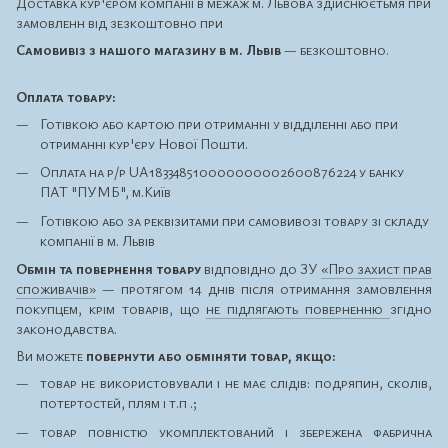
Доставка кур'єром компанії в межаж м. Львова здійснюєтьмя при
замовленн від зезкоштовно при
Самовивіз з нашого магазину в м. Львів
— безкоштовно.
Оплата товару:
Готівкою або картою при отриманні у відділенні або при
отриманні кур'єру Нової Пошти.
Оплата на р/р UA183348510000000002600876224 у банку
ПАТ "ПУМБ", м.Київ
Готівкою або за реквізитами при самовивозі товару зі складу
компанії в м. Львів
Обмін та повернення товару
відповідно до ЗУ
«Про захист прав
споживачів»
— протягом 14 днів після отримання замовлення
покупцем, крім товарів, що
не підлягають поверненню
згідно
законодавства.
Ви можете
повернути або обміняти товар, якщо:
товар не використовували і не має слідів: подряпин, сколів,
потертостей, плям і т.п .;
товар повністю укомплектований і збережена фабрична