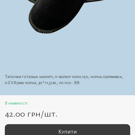
Тапочки готельні закриті, п-велюр чорн.150, чорна облямівка,
п.EVA5мм чорна, 30*11,5см., уп.100 : ВВ
В наявності
42.00 грн/шт.
Купити