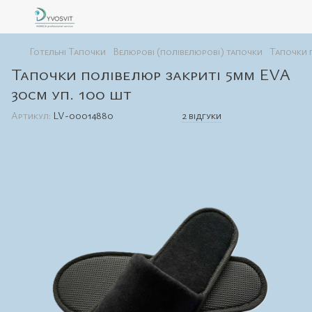
Готельні Тапочки
Велюрові (полівелюрові) тапочки
Тапочки 
Тапочки полівелюр закриті 5мм EVA
30см уп. 100 шт
Артикул:
LV-00014880
2 відгуки