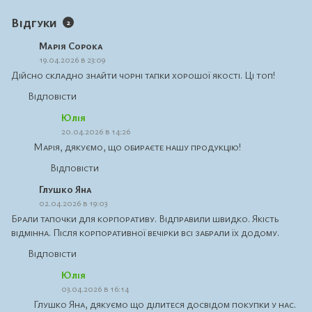
Відгуки
2
Марія Сорока
19.04.2026 в 23:09
Дійсно складно знайти чорні тапки хорошої якості. Ці топ!
Відповісти
Юлія
20.04.2026 в 14:26
Марія, дякуємо, що обираєте нашу продукцію!
Відповісти
Глушко Яна
02.04.2026 в 19:03
Брали тапочки для корпоративу. Відправили швидко. Якість
відмінна. Після корпоративної вечірки всі забрали їх додому.
Відповісти
Юлія
03.04.2026 в 16:14
Глушко Яна, дякуємо що ділитеся досвідом покупки у нас.