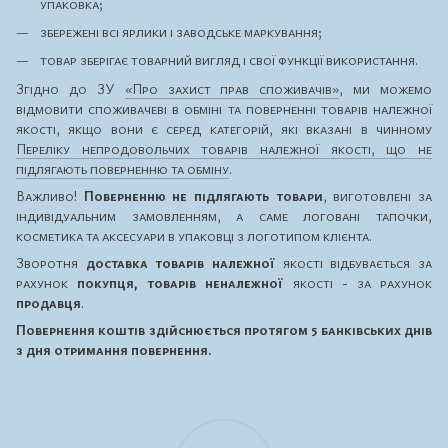
упаковка;
збережені всі ярлики і заводське маркування;
товар зберігає товарний вигляд і свої функції використання.
Згідно до ЗУ
«Про захист прав споживачів»
, ми можемо
відмовити споживачеві в обміні та поверненні товарів належної
якості, якщо вони є серед категорій, які вказані в чинному
Переліку непродовольчих товарів належної якості, що не
підлягають поверненню та обміну
.
Важливо!
Поверненню не підлягають товари
, виготовлені за
індивідуальним замовленням, а саме логовані тапочки,
косметика та аксесуари в упаковці з логотипом клієнта.
Зворотня
доставка товарів належної
якості відбувається за
рахунок
покупця, товарів неналежної
якості - за рахунок
продавця
.
Повернення коштів здійснюється протягом 5 банківських днів
з дня отримання повернення.