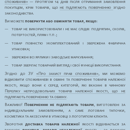
споживачів»
— протягом 14 днів після отримання замовлення
покупцем, крім товарів, що
не підлягають поверненню
згідно
законодавства.
Ви можете
повернути або обміняти товар, якщо:
товар не використовували і не має слідів: подряпин, сколів,
потертостей, плям і т.п .;
товар повністю укомплектований і збережена фабрична
упаковка;
збережені всі ярлики і заводське маркування;
товар зберігає товарний вигляд і свої функції використання.
Згідно до ЗУ
«Про захист прав споживачів»
, ми можемо
відмовити споживачеві в обміні та поверненні товарів належної
якості, якщо вони є серед категорій, які вказані в чинному
Переліку непродовольчих товарів належної якості, що не
підлягають поверненню та обміну
.
Важливо!
Поверненню не підлягають товари
, виготовлені за
індивідуальним замовленням, а саме логовані тапочки,
косметика та аксесуари в упаковці з логотипом клієнта.
Зворотня
доставка товарів належної
якості відбувається за
рахунок
покупця, товарів неналежної
якості - за рахунок