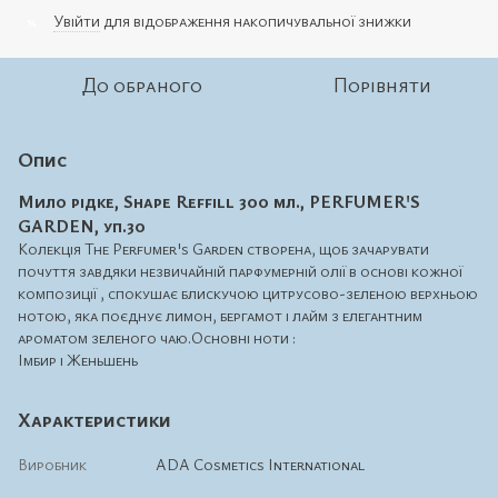
Увійти
для відображення накопичувальної знижки
%
До обраного
Порівняти
Опис
Мило рідке, Shape Reffill 300 мл., PERFUMER'S
GARDEN, уп.30
Колекція The Perfumer's Garden створена, щоб зачарувати
почуття завдяки незвичайній парфумерній олії в основі кожної
композиції , спокушає блискучою цитрусово-зеленою верхньою
нотою, яка поєднує лимон, бергамот і лайм з елегантним
ароматом зеленого чаю.Основні ноти :
Імбир і Женьшень
Характеристики
Виробник
ADA Cosmetics International