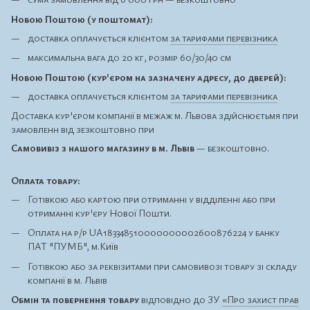
Новою Поштою (у поштомат):
доставка оплачується клієнтом
за тарифами перевізника
максимальна вага до 20 кг, розмір 60/30/40 см
Новою Поштою (кур'єром на зазначену адресу, до дверей):
доставка оплачується клієнтом
за тарифами перевізника
Доставка кур'єром компанії в межаж м. Львова здійснюєтьмя при
замовленн від зезкоштовно при
Самовивіз з нашого магазину в м. Львів
— безкоштовно.
Оплата товару:
Готівкою або картою при отриманні у відділенні або при
отриманні кур'єру Нової Пошти.
Оплата на р/р UA183348510000000002600876224 у банку
ПАТ "ПУМБ", м.Київ
Готівкою або за реквізитами при самовивозі товару зі складу
компанії в м. Львів
Обмін та повернення товару
відповідно до ЗУ
«Про захист прав