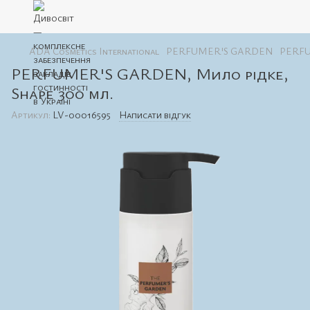
ADA Cosmetics International
PERFUMER'S GARDEN
PERFU
PERFUMER'S GARDEN, Мило рідке,
Shape 300 мл.
Артикул:
LV-00016595
Написати відгук