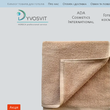
Перейти до основного контенту
Каталог товарів для готелів
Про нас
Оплата і доставка
Обмін та пове
ADA
Гот
Cosmetics
кос
International
Акція