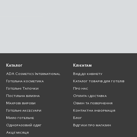
Каталог
Клієнтам
ADA Cosmetics International
Вхід до кабінету
Готельна косметика
Каталог товарів для готелів
Готельні Тапочки
Про нас
Постільна білизна
Оплата і доставка
Махрові вироби
Обмін та повернення
Готельні аксесуари
Контактна інформація
Мило готельне
Блог
Одноразовий одяг
Відгуки про магазин
Акції місяця