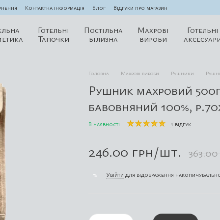
рнення
Контактна інформація
Блог
Відгуки про магазин
ельна
Готельні
Постільна
Махрові
Готельні
метика
Тапочки
білизна
вироби
аксесуар
Головна
Махрові вироби
Рушники
Рушни
Рушник махровий 500г
бавовняний 100%, р.70
В наявності
1 відгук
246.00 грн/шт.
363.00
Увійти
для відображення накопичувально
%