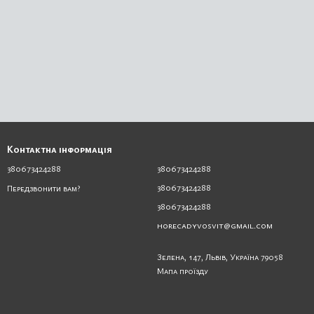
Контактна інформація
380673424288
380673424288
380673424288
Передзвонити вам?
380673424288
horecadyvosvit@gmail.com
Зелена, 147, Львів, Україна 79058
Мапа проїзду