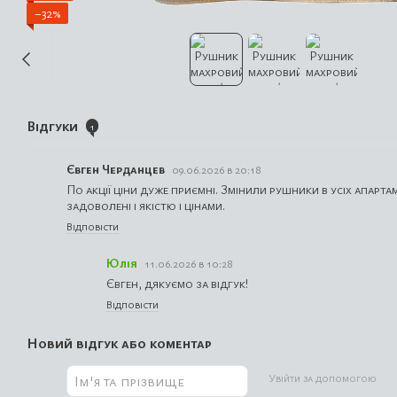
−32%
Відгуки
1
Євген Черданцев
09.06.2026 в 20:18
По акції ціни дуже приємні. Змінили рушники в усіх апарт
задоволені і якістю і цінами.
Відповісти
Юлія
11.06.2026 в 10:28
Євген, дякуємо за відгук!
Відповісти
Новий відгук або коментар
Увійти за допомогою