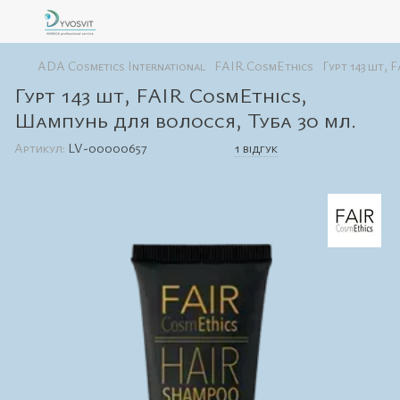
ADA Cosmetics International
FAIR CosmEthics
Гурт 143 шт, 
Гурт 143 шт, FAIR CosmEthics,
Шампунь для волосся, Туба 30 мл.
Артикул:
LV-00000657
1 відгук