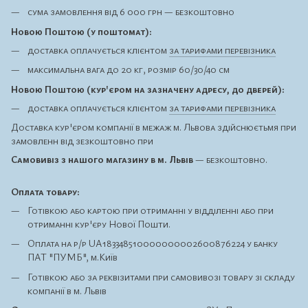
сума замовлення від 6 000 грн — безкоштовно
Новою Поштою (у поштомат):
доставка оплачується клієнтом
за тарифами перевізника
максимальна вага до 20 кг, розмір 60/30/40 см
Новою Поштою (кур'єром на зазначену адресу, до дверей):
доставка оплачується клієнтом
за тарифами перевізника
Доставка кур'єром компанії в межаж м. Львова здійснюєтьмя при
замовленн від зезкоштовно при
Самовивіз з нашого магазину в м. Львів
— безкоштовно.
Оплата товару:
Готівкою або картою при отриманні у відділенні або при
отриманні кур'єру Нової Пошти.
Оплата на р/р UA183348510000000002600876224 у банку
ПАТ "ПУМБ", м.Київ
Готівкою або за реквізитами при самовивозі товару зі складу
компанії в м. Львів