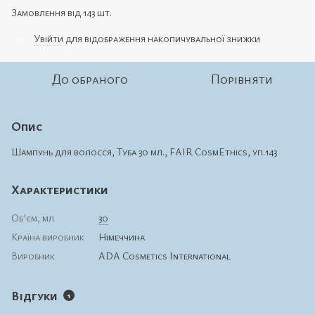
Замовлення від 143 шт.
Увійти
для відображення накопичувальної знижки
%
До обраного
Порівняти
Опис
Шампунь для волосся, Туба 30 мл., FAIR CosmEthics, уп.143
Характеристики
Об'єм, мл
30
Країна виробник
Німеччина
Виробник
ADA Cosmetics International
Відгуки
1