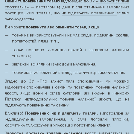
Обмін та повернення товару
відповідно до ЗУ
«Про захист прав
споживачів»
— протягом 14 днів після отримання замовлення
покупцем, крім товарів, що
не підлягають поверненню
згідно
законодавства.
Ви можете
повернути або обміняти товар, якщо:
товар не використовували і не має слідів: подряпин, сколів,
потертостей, плям і т.п .;
товар повністю укомплектований і збережена фабрична
упаковка;
збережені всі ярлики і заводське маркування;
товар зберігає товарний вигляд і свої функції використання.
Згідно до ЗУ
«Про захист прав споживачів»
, ми можемо
відмовити споживачеві в обміні та поверненні товарів належної
якості, якщо вони є серед категорій, які вказані в чинному
Переліку непродовольчих товарів належної якості, що не
підлягають поверненню та обміну
.
Важливо!
Поверненню не підлягають товари
, виготовлені за
індивідуальним замовленням, а саме логовані тапочки,
косметика та аксесуари в упаковці з логотипом клієнта.
Зворотня
доставка товарів належної
якості відбувається за