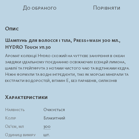
До обраного
Порівняти
Опис
Шампунь для волосся і тіла, Press+wash 300 мл.,
HYDRO Touch уп.30
Аромат колекції Hydro схожий на чуттєве занурення в океан
завдяки ідеальному поєднанню освіжаючих есенцій лимона,
шавлії та грейпфрута з нотами чистого чаю та відтінками кедра.
Ніжні формули та водні інгредієнти, такі як морські мінерали та
екстракти водоростей, вітамін Е, без парабенів, силіконів
Характеристики
Наявність
Очікується
Колір
Блакитний
Об'єм, мл
300
Одиниці виміру
шт.