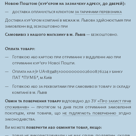
Новою Поштою (кур'єром на зазначену адресу, до дверей):
доставка оплачується клієнтом
за тарифами перевізника
Доставка кур'єром компанії в межаж м. Львова здійснюєтьмя при
замовленн від зезкоштовно при
Самовивіз з нашого магазину в м. Львів
— безкоштовно.
Оплата товару:
Готівкою або картою при отриманні у відділенні або при
отриманні кур'єру Нової Пошти.
Оплата на р/р UA183348510000000002600876224 у банку
ПАТ "ПУМБ", м.Київ
Готівкою або за реквізитами при самовивозі товару зі складу
компанії в м. Львів
Обмін та повернення товару
відповідно до ЗУ
«Про захист прав
споживачів»
— протягом 14 днів після отримання замовлення
покупцем, крім товарів, що
не підлягають поверненню
згідно
законодавства.
Ви можете
повернути або обміняти товар, якщо:
товар не використовували і не має слідів: подряпин, сколів,