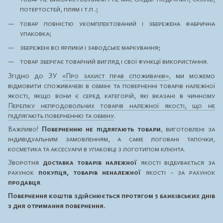
потертостей, плям і т.п .;
товар повністю укомплектований і збережена фабрична
упаковка;
збережені всі ярлики і заводське маркування;
товар зберігає товарний вигляд і свої функції використання.
Згідно до ЗУ
«Про захист прав споживачів»
, ми можемо
відмовити споживачеві в обміні та поверненні товарів належної
якості, якщо вони є серед категорій, які вказані в чинному
Переліку непродовольчих товарів належної якості, що не
підлягають поверненню та обміну
.
Важливо!
Поверненню не підлягають товари
, виготовлені за
індивідуальним замовленням, а саме логовані тапочки,
косметика та аксесуари в упаковці з логотипом клієнта.
Зворотня
доставка товарів належної
якості відбувається за
рахунок
покупця, товарів неналежної
якості - за рахунок
продавця
.
Повернення коштів здійснюється протягом 5 банківських днів
з дня отримання повернення.