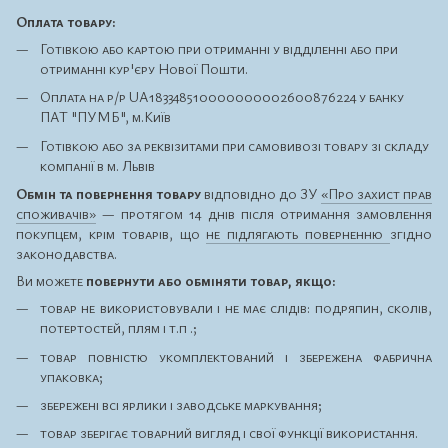
Оплата товару:
Готівкою або картою при отриманні у відділенні або при
отриманні кур'єру Нової Пошти.
Оплата на р/р UA183348510000000002600876224 у банку
ПАТ "ПУМБ", м.Київ
Готівкою або за реквізитами при самовивозі товару зі складу
компанії в м. Львів
Обмін та повернення товару
відповідно до ЗУ
«Про захист прав
споживачів»
— протягом 14 днів після отримання замовлення
покупцем, крім товарів, що
не підлягають поверненню
згідно
законодавства.
Ви можете
повернути або обміняти товар, якщо:
товар не використовували і не має слідів: подряпин, сколів,
потертостей, плям і т.п .;
товар повністю укомплектований і збережена фабрична
упаковка;
збережені всі ярлики і заводське маркування;
товар зберігає товарний вигляд і свої функції використання.