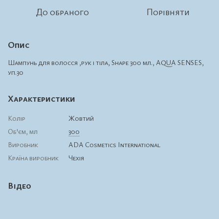
До обраного
Порівняти
Опис
Шампунь для волосся ,рук і тіла, Shape 300 мл., AQUA SENSES,
уп.30
Характеристики
Колір
Жовтий
Об'єм, мл
300
Виробник
ADA Cosmetics International
Країна виробник
Чехія
Відео