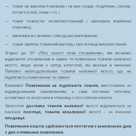
товар не використовували і не має слідів: подряпин, сколів,
потертостей, плям і т.п .;
товар повністю укомплектований і збережена фабрична
упаковка;
збережені всі ярлики і заводське маркування;
товар зберігає товарний вигляд і свої функції використання.
Згідно до ЗУ
«Про захист прав споживачів»
, ми можемо
відмовити споживачеві в обміні та поверненні товарів належної
якості, якщо вони є серед категорій, які вказані в чинному
Переліку непродовольчих товарів належної якості, що не
підлягають поверненню та обміну
.
Важливо!
Поверненню не підлягають товари
, виготовлені за
індивідуальним замовленням, а саме логовані тапочки,
косметика та аксесуари в упаковці з логотипом клієнта.
Зворотня
доставка товарів належної
якості відбувається за
рахунок
покупця, товарів неналежної
якості - за рахунок
продавця
.
Повернення коштів здійснюється протягом 5 банківських днів
з дня отримання повернення.