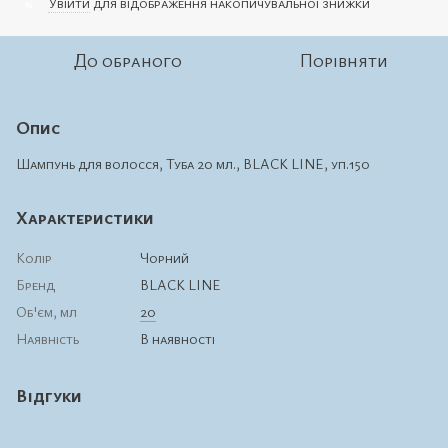
Увійти
для відображення накопичувальної знижки
%
До обраного
Порівняти
Опис
Шампунь для волосся, Туба 20 мл., BLACK LINE, уп.150
Характеристики
Колір
Чорний
Бренд
BLACK LINE
Об'єм, мл
20
Наявність
В наявності
Відгуки