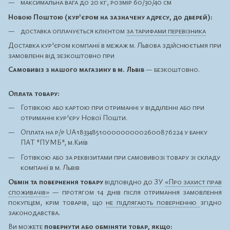
максимальна вага до 20 кг, розмір 60/30/40 см
Новою Поштою (кур'єром на зазначену адресу, до дверей):
доставка оплачується клієнтом
за тарифами перевізника
Доставка кур'єром компанії в межаж м. Львова здійснюєтьмя при
замовленн від зезкоштовно при
Самовивіз з нашого магазину в м. Львів
— безкоштовно.
Оплата товару:
Готівкою або картою при отриманні у відділенні або при
отриманні кур'єру Нової Пошти.
Оплата на р/р UA183348510000000002600876224 у банку
ПАТ "ПУМБ", м.Київ
Готівкою або за реквізитами при самовивозі товару зі складу
компанії в м. Львів
Обмін та повернення товару
відповідно до ЗУ
«Про захист прав
споживачів»
— протягом 14 днів після отримання замовлення
покупцем, крім товарів, що
не підлягають поверненню
згідно
законодавства.
Ви можете
повернути або обміняти товар, якщо: