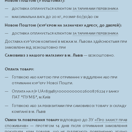
Новою Поштою (у поштомат):
доставка оплачується клієнтом
за тарифами перевізника
максимальна вага до 20 кг, розмір 60/30/40 см
Новою Поштою (кур'єром на зазначену адресу, до дверей):
доставка оплачується клієнтом
за тарифами перевізника
Доставка кур'єром компанії в межаж м. Львова здійснюєтьмя при
замовленн від зезкоштовно при
Самовивіз з нашого магазину в м. Львів
— безкоштовно.
Оплата товару:
Готівкою або картою при отриманні у відділенні або при
отриманні кур'єру Нової Пошти.
Оплата на р/р UA183348510000000002600876224 у банку
ПАТ "ПУМБ", м.Київ
Готівкою або за реквізитами при самовивозі товару зі складу
компанії в м. Львів
Обмін та повернення товару
відповідно до ЗУ
«Про захист прав
споживачів»
— протягом 14 днів після отримання замовлення
покупцем, крім товарів, що
не підлягають поверненню
згідно