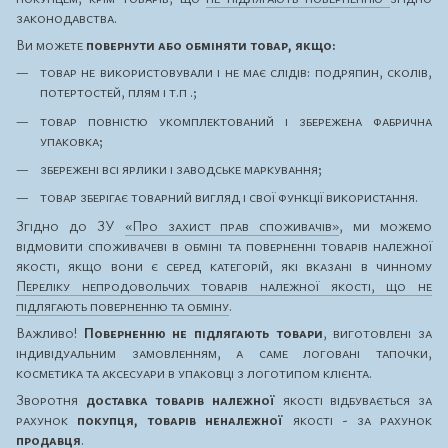
законодавства.
Ви можете
повернути або обміняти товар, якщо:
товар не використовували і не має слідів: подряпин, сколів,
потертостей, плям і т.п .;
товар повністю укомплектований і збережена фабрична
упаковка;
збережені всі ярлики і заводське маркування;
товар зберігає товарний вигляд і свої функції використання.
Згідно до ЗУ
«Про захист прав споживачів»
, ми можемо
відмовити споживачеві в обміні та поверненні товарів належної
якості, якщо вони є серед категорій, які вказані в чинному
Переліку непродовольчих товарів належної якості, що не
підлягають поверненню та обміну
.
Важливо!
Поверненню не підлягають товари
, виготовлені за
індивідуальним замовленням, а саме логовані тапочки,
косметика та аксесуари в упаковці з логотипом клієнта.
Зворотня
доставка товарів належної
якості відбувається за
рахунок
покупця, товарів неналежної
якості - за рахунок
продавця
.