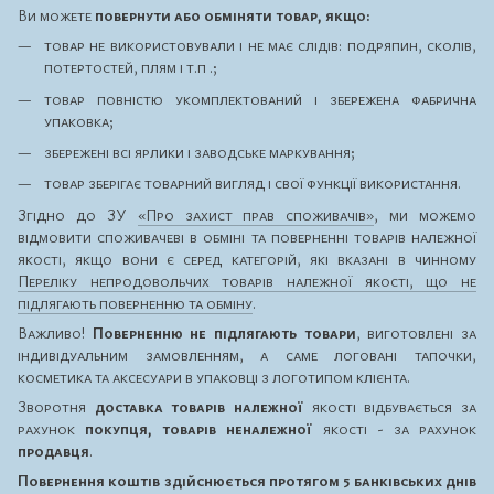
Ви можете
повернути або обміняти товар, якщо:
товар не використовували і не має слідів: подряпин, сколів,
потертостей, плям і т.п .;
товар повністю укомплектований і збережена фабрична
упаковка;
збережені всі ярлики і заводське маркування;
товар зберігає товарний вигляд і свої функції використання.
Згідно до ЗУ
«Про захист прав споживачів»
, ми можемо
відмовити споживачеві в обміні та поверненні товарів належної
якості, якщо вони є серед категорій, які вказані в чинному
Переліку непродовольчих товарів належної якості, що не
підлягають поверненню та обміну
.
Важливо!
Поверненню не підлягають товари
, виготовлені за
індивідуальним замовленням, а саме логовані тапочки,
косметика та аксесуари в упаковці з логотипом клієнта.
Зворотня
доставка товарів належної
якості відбувається за
рахунок
покупця, товарів неналежної
якості - за рахунок
продавця
.
Повернення коштів здійснюється протягом 5 банківських днів