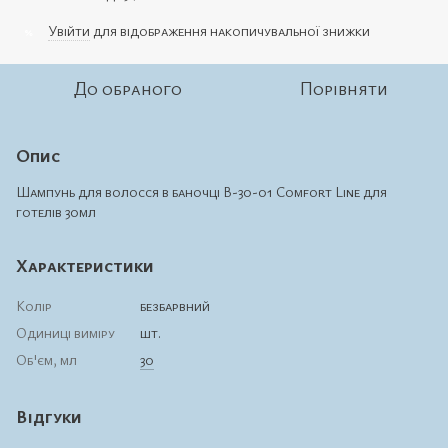
Увійти
для відображення накопичувальної знижки
%
До обраного
Порівняти
Опис
Шампунь для волосся в баночці В-30-01 Comfort Line для
готелів 30мл
Характеристики
Колір
безбарвний
Одиниці виміру
шт.
Об'єм, мл
30
Відгуки