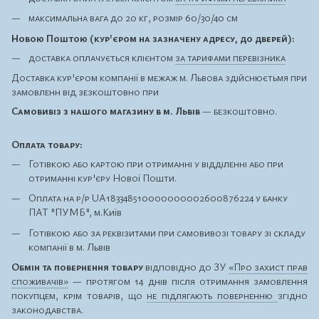
максимальна вага до 20 кг, розмір 60/30/40 см
Новою Поштою (кур'єром на зазначену адресу, до дверей):
доставка оплачується клієнтом
за тарифами перевізника
Доставка кур'єром компанії в межаж м. Львова здійснюєтьмя при
замовленн від зезкоштовно при
Самовивіз з нашого магазину в м. Львів
— безкоштовно.
Оплата товару:
Готівкою або картою при отриманні у відділенні або при
отриманні кур'єру Нової Пошти.
Оплата на р/р UA183348510000000002600876224 у банку
ПАТ "ПУМБ", м.Київ
Готівкою або за реквізитами при самовивозі товару зі складу
компанії в м. Львів
Обмін та повернення товару
відповідно до ЗУ
«Про захист прав
споживачів»
— протягом 14 днів після отримання замовлення
покупцем, крім товарів, що
не підлягають поверненню
згідно
законодавства.