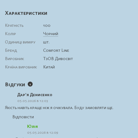
Характеристики
Кратність
100
Колір
Чорний
Одиниці виміру
шт.
Бренд
Comfort Line
Виробник
ТзОВ Дивосвіт
Країна виробник
Китай
Відгуки
1
Дарʼя Денисенко
05.05.2026 в 12:03
Якість навіть краще ніж я очікувала. Буду замовляти ще.
Відповісти
Юлія
05.05.2026 в 12:09