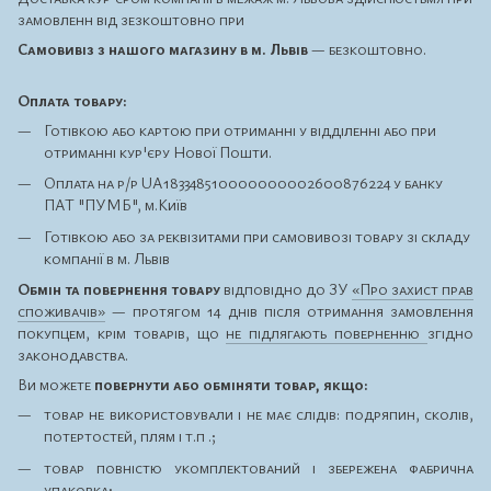
замовленн від зезкоштовно при
Самовивіз з нашого магазину в м. Львів
— безкоштовно.
Оплата товару:
Готівкою або картою при отриманні у відділенні або при
отриманні кур'єру Нової Пошти.
Оплата на р/р UA183348510000000002600876224 у банку
ПАТ "ПУМБ", м.Київ
Готівкою або за реквізитами при самовивозі товару зі складу
компанії в м. Львів
Обмін та повернення товару
відповідно до ЗУ
«Про захист прав
споживачів»
— протягом 14 днів після отримання замовлення
покупцем, крім товарів, що
не підлягають поверненню
згідно
законодавства.
Ви можете
повернути або обміняти товар, якщо:
товар не використовували і не має слідів: подряпин, сколів,
потертостей, плям і т.п .;
товар повністю укомплектований і збережена фабрична
упаковка;