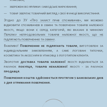
збережені всі ярлики і заводське маркування;
товар зберігає товарний вигляд і свої функції використання.
Згідно до ЗУ
«Про захист прав споживачів»
, ми можемо
відмовити споживачеві в обміні та поверненні товарів належної
якості, якщо вони є серед категорій, які вказані в чинному
Переліку непродовольчих товарів належної якості, що не
підлягають поверненню та обміну
.
Важливо!
Поверненню не підлягають товари
, виготовлені за
індивідуальним замовленням, а саме логовані тапочки,
косметика та аксесуари в упаковці з логотипом клієнта.
Зворотня
доставка товарів належної
якості відбувається за
рахунок
покупця, товарів неналежної
якості - за рахунок
продавця
.
Повернення коштів здійснюється протягом 5 банківських днів
з дня отримання повернення.