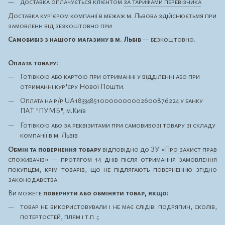
доставка оплачується клієнтом
за тарифами перевізника
Доставка кур'єром компанії в межаж м. Львова здійснюєтьмя при
замовленн від зезкоштовно при
Самовивіз з нашого магазину в м. Львів
— безкоштовно.
Оплата товару:
Готівкою або картою при отриманні у відділенні або при
отриманні кур'єру Нової Пошти.
Оплата на р/р UA183348510000000002600876224 у банку
ПАТ "ПУМБ", м.Київ
Готівкою або за реквізитами при самовивозі товару зі складу
компанії в м. Львів
Обмін та повернення товару
відповідно до ЗУ
«Про захист прав
споживачів»
— протягом 14 днів після отримання замовлення
покупцем, крім товарів, що
не підлягають поверненню
згідно
законодавства.
Ви можете
повернути або обміняти товар, якщо:
товар не використовували і не має слідів: подряпин, сколів,
потертостей, плям і т.п .;