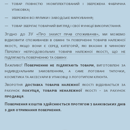
товар повністю укомплектований і збережена фабрична
упаковка;
збережені всі ярлики і заводське маркування;
товар зберігає товарний вигляд і свої функції використання.
Згідно до ЗУ
«Про захист прав споживачів»
, ми можемо
відмовити споживачеві в обміні та поверненні товарів належної
якості, якщо вони є серед категорій, які вказані в чинному
Переліку непродовольчих товарів належної якості, що не
підлягають поверненню та обміну
.
Важливо!
Поверненню не підлягають товари
, виготовлені за
індивідуальним замовленням, а саме логовані тапочки,
косметика та аксесуари в упаковці з логотипом клієнта.
Зворотня
доставка товарів належної
якості відбувається за
рахунок
покупця, товарів неналежної
якості - за рахунок
продавця
.
Повернення коштів здійснюється протягом 5 банківських днів
з дня отримання повернення.