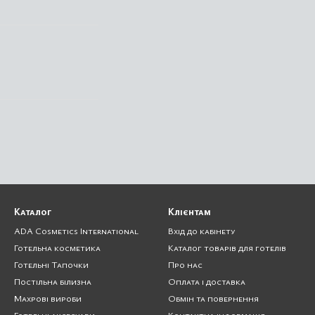
Каталог
Клієнтам
ADA Cosmetics International
Вхід до кабінету
Готельна косметика
Каталог товарів для готелів
Готельні Тапочки
Про нас
Постільна білизна
Оплата і доставка
Махрові вироби
Обмін та повернення