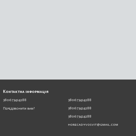
Контактна інформація
380673424288
380673424288
380673424288
Передзвонити вам?
380673424288
horecadyvosvit@gmail.com