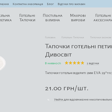
рнення
Контактна інформація
Блог
Відгуки про магазин
ельна
Готельні
Постільна
Махрові
Готельні
метика
Тапочки
білизна
вироби
аксесуар
Головна
Готельні Тапочки
Тапочки економ
Тапочки готельні пети
Дивосвіт
В наявності
2 відгуки
Тапочки готельні відкриті 2мм EVA 29*11с
21.00 грн/шт.
Увійти
для відображення накопичувально
%