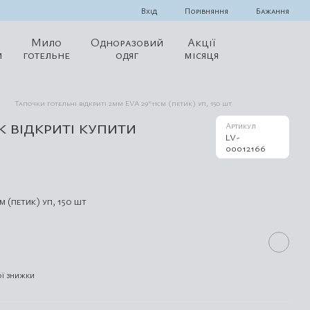
Порівняння
Вхід
Бажання
Мило
Одноразовий
Акції
и
готельне
одяг
місяця
Тапочки готельні відкриті 2мм EVA 29*11см (петик) уп, 150 шт
к відкриті купити
Артикул
LV-
00012166
м (петик) уп, 150 шт
ї знижки