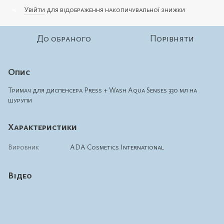
Увійти
для відображення накопичувальної знижки
%
До обраного
Порівняти
Опис
Тримач для диспенсера Press + Wash Aqua Senses 330 мл на
шурупи
Характеристики
Виробник
ADA Cosmetics International
Відео