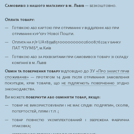
Самовивіз з нашого магазину в м. Львів
— безкоштовно.
Оплата товару:
Готівкою або картою при отриманні у відділенні або при
отриманні кур'єру Нової Пошти.
Оплата на р/р UA183348510000000002600876224 у банку
ПАТ "ПУМБ", м.Київ
Готівкою або за реквізитами при самовивозі товару зі складу
компанії в м. Львів
Обмін та повернення товару
відповідно до ЗУ
«Про захист прав
споживачів»
— протягом 14 днів після отримання замовлення
покупцем, крім товарів, що
не підлягають поверненню
згідно
законодавства.
Ви можете
повернути або обміняти товар, якщо:
товар не використовували і не має слідів: подряпин, сколів,
потертостей, плям і т.п .;
товар повністю укомплектований і збережена фабрична
упаковка;
збережені всі ярлики і заводське маркування;