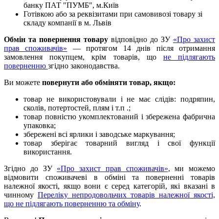
банку ПАТ "ПУМБ", м.Київ
Готівкою або за реквізитами при самовивозі товару зі
складу компанії в м. Львів
Обмін та повернення товару
відповідно до ЗУ
«Про захист
прав споживачів»
— протягом 14 днів після отримання
замовлення покупцем, крім товарів, що
не підлягають
поверненню
згідно законодавства.
Ви можете
повернути або обміняти товар, якщо:
товар не використовували і не має слідів: подряпин,
сколів, потертостей, плям і т.п .;
товар повністю укомплектований і збережена фабрична
упаковка;
збережені всі ярлики і заводське маркування;
товар зберігає товарний вигляд і свої функції
використання.
Згідно до ЗУ
«Про захист прав споживачів»
, ми можемо
відмовити споживачеві в обміні та поверненні товарів
належної якості, якщо вони є серед категорій, які вказані в
чинному
Переліку непродовольчих товарів належної якості,
що не підлягають поверненню та обміну
.