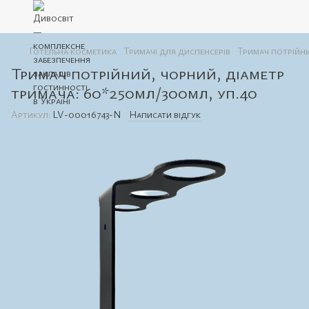
Готельна косметика
Тримачі для диспенсерів
Тримач потрійни
Тримач потрійний, чорний, діаметр
тримача: 60*250мл/300мл, уп.40
Артикул:
LV-00016743-N
Написати відгук