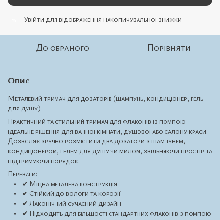
Увійти
для відображення накопичувальної знижки
%
До обраного
Порівняти
Опис
Металевий тримач для дозаторів (шампунь, кондиціонер, гель
для душу)
Практичний та стильний тримач для флаконів із помпою —
ідеальне рішення для ванної кімнати, душової або салону краси.
Дозволяє зручно розмістити два дозатори з шампунем,
кондиціонером, гелем для душу чи милом, звільняючи простір та
підтримуючи порядок.
Переваги:
• ✔ Міцна металева конструкція
• ✔ Стійкий до вологи та корозії
• ✔ Лаконічний сучасний дизайн
• ✔ Підходить для більшості стандартних флаконів з помпою