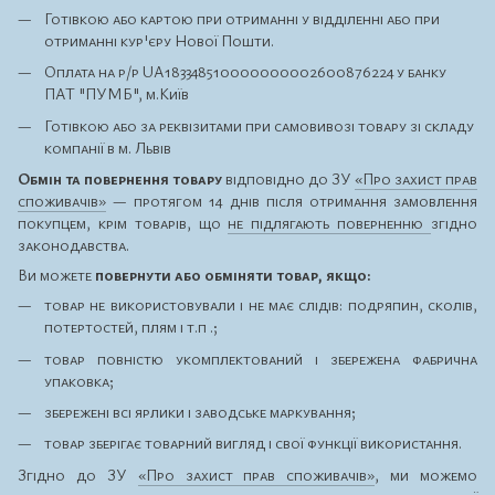
Готівкою або картою при отриманні у відділенні або при
отриманні кур'єру Нової Пошти.
Оплата на р/р UA183348510000000002600876224 у банку
ПАТ "ПУМБ", м.Київ
Готівкою або за реквізитами при самовивозі товару зі складу
компанії в м. Львів
Обмін та повернення товару
відповідно до ЗУ
«Про захист прав
споживачів»
— протягом 14 днів після отримання замовлення
покупцем, крім товарів, що
не підлягають поверненню
згідно
законодавства.
Ви можете
повернути або обміняти товар, якщо:
товар не використовували і не має слідів: подряпин, сколів,
потертостей, плям і т.п .;
товар повністю укомплектований і збережена фабрична
упаковка;
збережені всі ярлики і заводське маркування;
товар зберігає товарний вигляд і свої функції використання.
Згідно до ЗУ
«Про захист прав споживачів»
, ми можемо