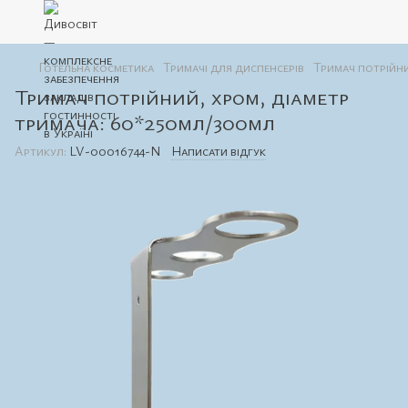
Готельна косметика
Тримачі для диспенсерів
Тримач потрійни
Тримач потрійний, хром, діаметр
тримача: 60*250мл/300мл
Артикул:
LV-00016744-N
Написати відгук