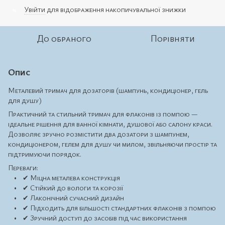
Увійти
для відображення накопичувальної знижки
%
До обраного
Порівняти
Опис
Металевий тримач для дозаторів (шампунь, кондиціонер, гель
для душу)
Практичний та стильний тримач для флаконів із помпою —
ідеальне рішення для ванної кімнати, душової або салону краси.
Дозволяє зручно розмістити два дозатори з шампунем,
кондиціонером, гелем для душу чи милом, звільняючи простір та
підтримуючи порядок.
Переваги:
• ✔ Міцна металева конструкція
• ✔ Стійкий до вологи та корозії
• ✔ Лаконічний сучасний дизайн
• ✔ Підходить для більшості стандартних флаконів з помпою
• ✔ Зручний доступ до засобів під час використання