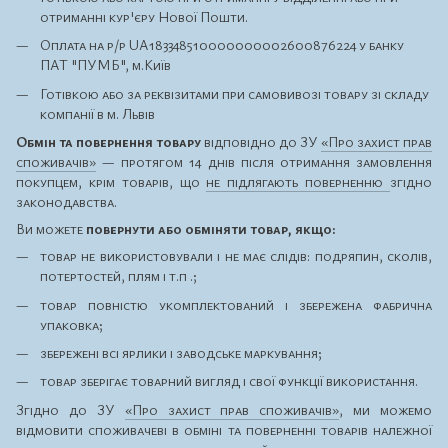
отриманні кур'єру Нової Пошти.
Оплата на р/р UA183348510000000002600876224 у банку
ПАТ "ПУМБ", м.Київ
Готівкою або за реквізитами при самовивозі товару зі складу
компанії в м. Львів
Обмін та повернення товару
відповідно до ЗУ
«Про захист прав
споживачів»
— протягом 14 днів після отримання замовлення
покупцем, крім товарів, що
не підлягають поверненню
згідно
законодавства.
Ви можете
повернути або обміняти товар, якщо:
товар не використовували і не має слідів: подряпин, сколів,
потертостей, плям і т.п .;
товар повністю укомплектований і збережена фабрична
упаковка;
збережені всі ярлики і заводське маркування;
товар зберігає товарний вигляд і свої функції використання.
Згідно до ЗУ
«Про захист прав споживачів»
, ми можемо
відмовити споживачеві в обміні та поверненні товарів належної