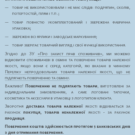
товар не використовували і не має слідів: подряпин, сколів,
потертостей, плям і т.п .;
товар повністю укомплектований і збережена фабрична
упаковка;
збережені всі ярлики і заводське маркування;
товар зберігає товарний вигляд і свої функції використання.
Згідно до ЗУ
«Про захист прав споживачів»
, ми можемо
відмовити споживачеві в обміні та поверненні товарів належної
якості, якщо вони є серед категорій, які вказані в чинному
Переліку непродовольчих товарів належної якості, що не
підлягають поверненню та обміну
.
Важливо!
Поверненню не підлягають товари
, виготовлені за
індивідуальним замовленням, а саме логовані тапочки,
косметика та аксесуари в упаковці з логотипом клієнта.
Зворотня
доставка товарів належної
якості відбувається за
рахунок
покупця, товарів неналежної
якості - за рахунок
продавця
.
Повернення коштів здійснюється протягом 5 банківських днів
з дня отримання повернення.