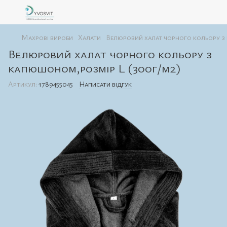
Махрові вироби
Халати
Велюровий халат чорного кольору з
Велюровий халат чорного кольору з
капюшоном,розмір L (300г/м2)
Артикул:
1789455045
Написати відгук