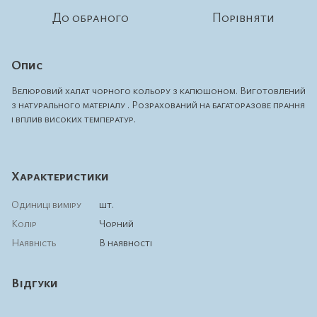
До обраного
Порівняти
Опис
Велюровий халат чорного кольору з капюшоном. Виготовлений
з натурального матеріалу . Розрахований на багаторазове прання
і вплив високих температур.
Характеристики
Одиниці виміру
шт.
Колір
Чорний
Наявність
В наявності
Відгуки