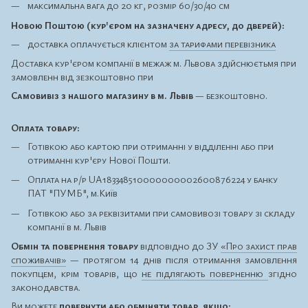
максимальна вага до 20 кг, розмір 60/30/40 см
Новою Поштою (кур'єром на зазначену адресу, до дверей):
доставка оплачується клієнтом
за тарифами перевізника
Доставка кур'єром компанії в межаж м. Львова здійснюєтьмя при
замовленн від зезкоштовно при
Самовивіз з нашого магазину в м. Львів
— безкоштовно.
Оплата товару:
Готівкою або картою при отриманні у відділенні або при
отриманні кур'єру Нової Пошти.
Оплата на р/р UA183348510000000002600876224 у банку
ПАТ "ПУМБ", м.Київ
Готівкою або за реквізитами при самовивозі товару зі складу
компанії в м. Львів
Обмін та повернення товару
відповідно до ЗУ
«Про захист прав
споживачів»
— протягом 14 днів після отримання замовлення
покупцем, крім товарів, що
не підлягають поверненню
згідно
законодавства.
Ви можете
повернути або обміняти товар, якщо: