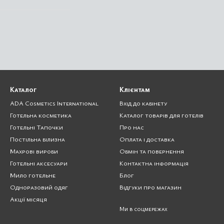
Каталог
Клієнтам
ADA Cosmetics International
Вхід до кабінету
Готельна косметика
Каталог товарів для готелів
Готельні Тапочки
Про нас
Постільна білизна
Оплата і доставка
Махрові вироби
Обмін та повернення
Готельні аксесуари
Контактна інформація
Мило готельне
Блог
Одноразовий одяг
Відгуки про магазин
Акції місяця
Ми в соцмережах