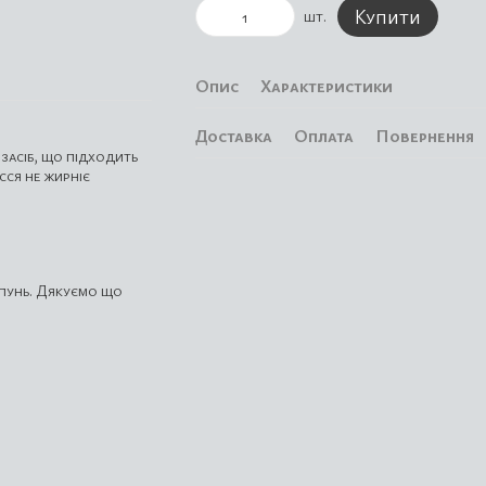
Купити
шт.
Опис
Характеристики
Доставка
Оплата
Повернення
засіб, що підходить
ся не жирніє
мпунь. Дякуємо що