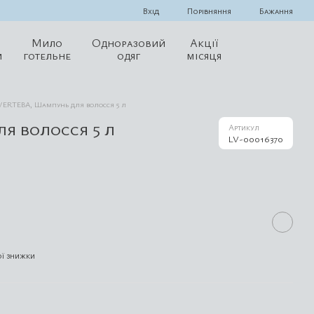
Порівняння
Вхід
Бажання
Мило
Одноразовий
Акції
и
готельне
одяг
місяця
VERTEBA, Шампунь для волосся 5 л
я волосся 5 л
Артикул
LV-00016370
ї знижки