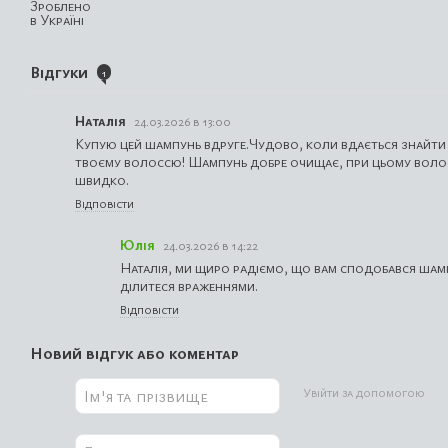
Відгуки
1
Наталія
24.03.2026 в 13:00
Купую цей шампунь вдруге.Чудово, коли вдається знайти 
твоєму волоссю! Шампунь добре очищає, при цьому волос
швидко.
Відповісти
Юлія
24.03.2026 в 14:22
Наталія, ми щиро радіємо, що вам сподобався ша
ділитеся враженнями.
Відповісти
Новий відгук або коментар
Увійти за допомогою