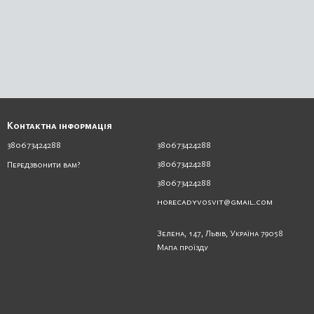
Контактна інформація
380673424288
380673424288
380673424288
Передзвонити вам?
380673424288
horecadyvosvit@gmail.com
Зелена, 147, Львів, Україна 79058
Мапа проїзду