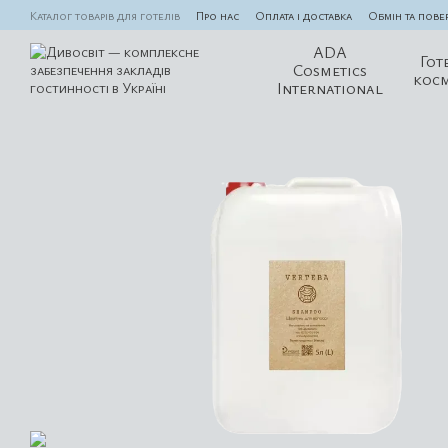
Перейти до основного контенту
Каталог товарів для готелів
Про нас
Оплата і доставка
Обмін та пове
ADA
Гот
Cosmetics
кос
International