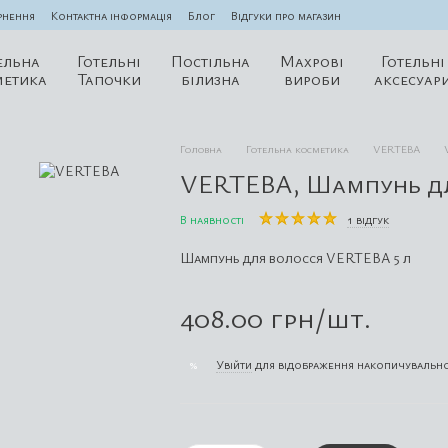
рнення
Контактна інформація
Блог
Відгуки про магазин
ельна
Готельні
Постільна
Махрові
Готельні
метика
Тапочки
білизна
вироби
аксесуар
Головна
Готельна косметика
VERTEBA
VERTEBA, Шампунь дл
В наявності
1 відгук
Шампунь для волосся VERTEBA 5 л
408.00 грн/шт.
Увійти
для відображення накопичувально
%