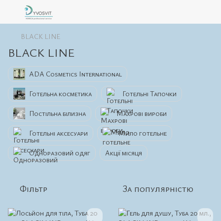
BLACK LINE
BLACK LINE
ADA Cosmetics International
Готельна косметика
Готельні Тапочки
Постільна білизна
Махрові вироби
Готельні аксесуари
Мило готельне
Одноразовий одяг
Акції місяця
Фільтр
За популярністю