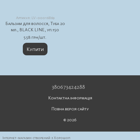
Артикул: LV-00016869
Бальзам для волосся, Туба 20
мл., BLACK LINE, уп.150
5.58 грн/шт.
Купити
380673424288
Контактна інформація
Повна версія сайту
© 2026
Інтернет-магазин створений з Хорошоп