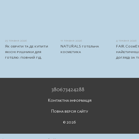
25 травня 2026
11 травня 2026
4 травня 2026
Як обрати та де купити
NATURALS готельна
FAIR CosmEt
якісні рушники для
косметика
найетичніши
готелю: повний гід.
догляді за т
380673424288
Контактна інформація
Повна версія сайту
© 2026