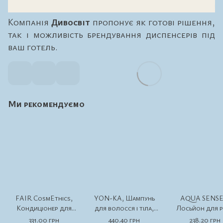
Компанія
Дивосвіт
пропонує як готові рішення,
так і можливість брендування диспенсерів під
ваш готель.
Ми рекомендуємо
FAIR CosmEthics,
YON-KA, Шампунь
AQUA SENSE
Кондиціонер для
для волосся і тіла,
Лосьйон для р
волосся, Pump
Pump dispenser 300 мл
тіла, Pump disp
331.00 грн
440.40 грн
238.20 грн