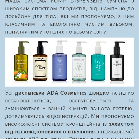
Наша система PUMP DISPENSERS сумісна з
широким спектром продуктів, від шампуню до
лосьйону для тіла, які ми пропонуємо, з цим
класичним та екологічно чистим вибором,
популярним у готелях по всьому світу.
Усі
диспенсери ADA Cosmetics
швидко та легко
встановлюються, обслуговуються та
замінюються у ванній кімнаті вашого готелю,
дотримуючись відеоінструкцій. Ми пропонуємо
високоякісні системи кронштейнів із
захистом
від несанкціонованого втручання
з нержавіючої
сталі та ABS-пластику. Обидва типи є міцними