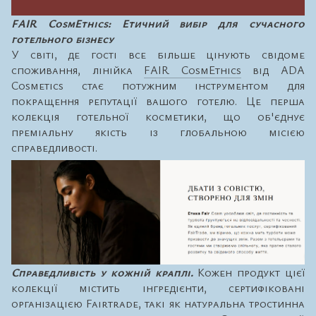
FAIR CosmEthics: Етичний вибір для сучасного
готельного бізнесу
У світі, де гості все більше цінують свідоме
споживання, лінійка
FAIR CosmEthics
від ADA
Cosmetics стає потужним інструментом для
покращення репутації вашого готелю. Це перша
колекція готельної косметики, що об'єднує
преміальну якість із глобальною місією
справедливості.
Справедливість у кожній краплі.
Кожен продукт цієї
колекції містить інгредієнти, сертифіковані
організацією Fairtrade, такі як натуральна тростинна