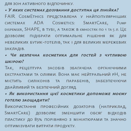
для зон активного відпочинку.
• У яких системах дозування доступна ця лінійка?
FAIR CosmEthics представлена у найпопулярніших
системах ADA Cosmetics: SmartCare,
Pump
SHAPE, в тубі, а також в
Це
dispenser,
ємностях по 1 та 5 л.
дозволяє підібрати оптимальне рішення як для
невеликих бутик-готелів, так і для великих мережевих
закладів.
• Чи безпечна косметика для гостей з чутливою
шкірою?
Так, рецептура засобів збагачена органічними
екстрактами та оліями. Вона має нейтральний pH, не
містить силіконів та парабенів, забезпечуючи
дбайливий та безпечний догляд.
• Як використання цієї косметики допоможе моєму
готелю заощадити?
Використання професійних дозаторів (наприклад,
SmartCare) дозволяє зменшити обсяг відходів
пластику до 85% порівняно з мініатюрами та значно
оптимізувати витрати продукту.