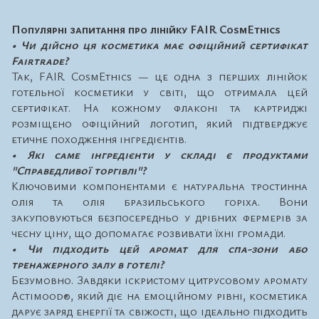
Популярні запитання про лінійку FAIR CosmEthics
• Чи дійсно ця косметика має офіційний сертифікат
Fairtrade?
Так, FAIR CosmEthics — це одна з перших лінійок
готельної косметики у світі, що отримала цей
сертифікат. На кожному флаконі та картриджі
розміщено офіційний логотип, який підтверджує
етичне походження інгредієнтів.
• Які саме інгредієнти у складі є продуктами
"Справедливої торгівлі"?
Ключовими компонентами є натуральна тростинна
олія та олія бразильського горіха. Вони
закуповуються безпосередньо у дрібних фермерів за
чесну ціну, що допомагає розвивати їхні громади.
• Чи підходить цей аромат для спа-зони або
тренажерного залу в готелі?
Безумовно. Завдяки іскристому цитрусовому аромату
Actimood®, який діє на емоційному рівні, косметика
дарує заряд енергії та свіжості, що ідеально підходить