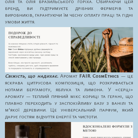
олія та олія бразильського горіха. Обираючи цей
бренд, ви підтримуєте дрібних фермерів та
виробників, гарантуючи їм чесну оплату праці та гідні
умови життя.
Свіжість, що надихає.
Аромат
FAIR CosmEthics
— це
яскрава цитрусова композиція, що розкривається
нотами бергамоту, яблука та лимона. У «серці»
аромату — теплий пряний мікс кориці та герані, що
плавно переходить у заспокійливу базу з ванілі та
м'якої деревини. Це універсальний парфум, який
дарує гостям відчуття енергії та чистоти.