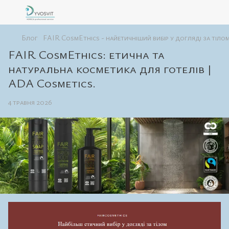
Блог
FAIR CosmEthics - найетичніший вибір у догляді за тілом
FAIR CosmEthics: етична та
натуральна косметика для готелів |
ADA Cosmetics.
4 травня 2026